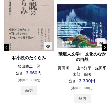
visibility
visibility
環境人文学Ⅰ 文化のなか
私小説のたくらみ
の自然
柴田勝二 著
野田研一・山本洋平・森田系
3,960円
定価：
太郎 編著
(本体 3,600円)
3,300円
定価：
(本体 3,000円)
品切
品切