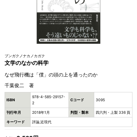
ブンガクノナカノカガク
文学のなかの科学
なぜ飛行機は「僕」の頭の上を通ったのか
千葉俊二 著
978-4-585-29157-
ISBN
Cコード
3095
2
刊行年月
2018年1月
判型・製本
四六判・上製 336 頁
キーワード
評論,近現代