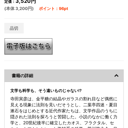
3,520円
定価：
(本体 3,200円)
ポイント：96pt
品切
書籍の詳細
文学も科学も、そう遠いものじゃない!?
寺田寅彦は、金平糖の結晶やガラスの割れ目など偶然に
見える現象に法則を見いだそうとし、二葉亭四迷・夏目
漱石をはじめとする近代作家たちは、文学作品のうちに
隠された法則を探ろうと苦闘した。小説のなかに働く力
学と、20世紀後半に確立したカオス、フラクタル、セ