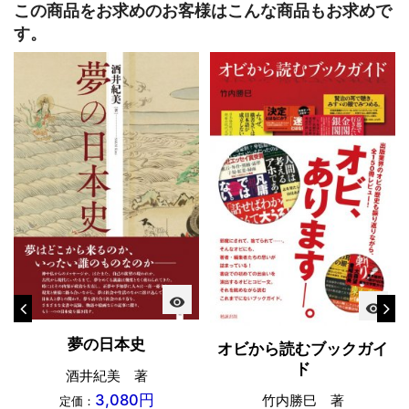
この商品をお求めのお客様はこんな商品もお求めで
す。
visibility
visibility
夢の日本史
オビから読むブックガイ
ド
酒井紀美 著
3,080円
竹内勝巳 著
定価：