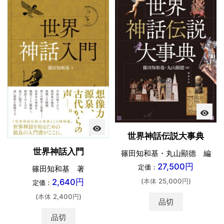
visibility
visibility
世界神話伝説大事典
世界神話入門
篠田知和基・丸山顯德 編
27,500円
定価：
篠田知和基 著
(本体 25,000円)
2,640円
定価：
(本体 2,400円)
品切
品切