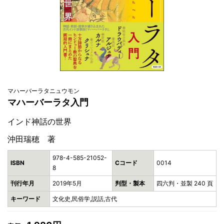
マハーバーラタニュウモン
マハーバーラタ入門
インド神話の世界
沖田瑞穂 著
978-4-585-21052-
ISBN
Cコード
0014
8
刊行年月
2019年5月
判型・製本
四六判・並製 240 頁
キーワード
文化史,民俗学,説話,古代