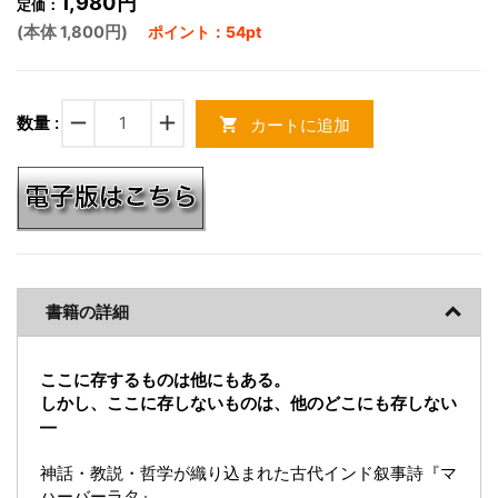
1,980円
定価：
(本体 1,800円)
ポイント：54pt
remove
add
数量 :
カートに追加
shopping_cart
書籍の詳細
ここに存するものは他にもある。
しかし、ここに存しないものは、他のどこにも存しない
―
神話・教説・哲学が織り込まれた古代インド叙事詩『マ
ハーバーラタ』。