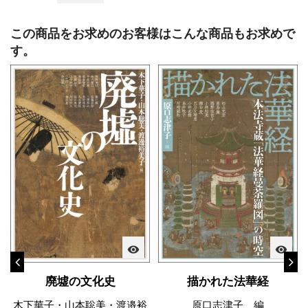
この商品をお求めのお客様はこんな商品もお求めで
す。
visibility
visibility
廃墟の文化史
描かれた法華経
木下華子・山本聡美・渡邉裕
原口志津子 編