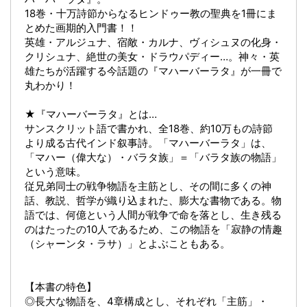
18巻・十万詩節からなるヒンドゥー教の聖典を1冊にま
とめた画期的入門書！！
英雄・アルジュナ、宿敵・カルナ、ヴィシュヌの化身・
クリシュナ、絶世の美女・ドラウパディー…。神々・英
雄たちが活躍する今話題の『マハーバーラタ』が一冊で
丸わかり！
★『マハーバーラタ』とは…
サンスクリット語で書かれ、全18巻、約10万もの詩節
より成る古代インド叙事詩。「マハーバーラタ」は、
「マハー（偉大な）・バラタ族」＝「バラタ族の物語」
という意味。
従兄弟同士の戦争物語を主筋とし、その間に多くの神
話、教説、哲学が織り込まれた、膨大な書物である。物
語では、何億という人間が戦争で命を落とし、生き残る
のはたったの10人であるため、この物語を「寂静の情趣
（シャーンタ・ラサ）」とよぶこともある。
【本書の特色】
◎長大な物語を、4章構成とし、それぞれ「主筋」・