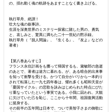
の、揺れ動く魂の軌跡をあますことなく書き上げる。
執行草舟、絶讃！
壮大な魂の叙事詩。
生涯を深奥世界のミステリー探索に賭した男の、勇気
と、哀しみと、驚異に満ちた二十一世紀の黙示録。
執行草舟（『脱人間論』、『生くる』、『友よ』などの
著者）
【第八巻あらすじ】
フランス永住計画をも擲って帰国するも、黛敏郎の急逝
のあとで、著者は途方に暮れる。が、ある暗合的出来事
を知って衝撃を受ける。かつて自分がパリから一本釣り
されて転落した一九七四年春は、懼れ多くも昭和天皇が
「憂国サイクル」の悲歌を詠みはじめられた時点にぴた
り重なっていたという事実である。小我に囚われ、大観
に欠けていた己を恥じ、ここから十年間、祖国復興活動
に挺身する。
その前半の五年間は日本で、ついで美智子さまの御歌に