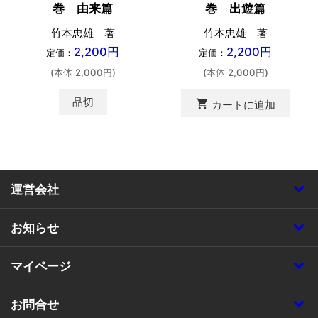
巻 由来篇
巻 出遊篇
竹本忠雄 著
竹本忠雄 著
2,200円
2,200円
定価：
定価：
(本体 2,000円)
(本体 2,000円)
品切
shopping_cart
カートに追加
運営会社
お知らせ
マイページ
お問合せ