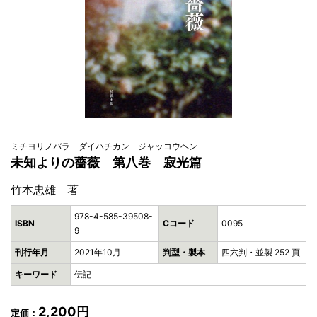
ミチヨリノバラ ダイハチカン ジャッコウヘン
未知よりの薔薇 第八巻 寂光篇
竹本忠雄 著
978-4-585-39508-
ISBN
Cコード
0095
9
刊行年月
2021年10月
判型・製本
四六判・並製 252 頁
キーワード
伝記
2,200円
定価：