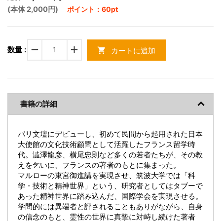
(本体 2,000円)
ポイント：60pt
remove
add
数量 :
カートに追加
shopping_cart
書籍の詳細
パリ文壇にデビューし、初めて民間から起用された日本
大使館の文化技術顧問として活躍したフランス留学時
代。澁澤龍彦、横尾忠則など多くの若者たちが、その教
えを乞いに、フランスの著者のもとに集まった。
マルローの東宮御進講を実現させ、筑波大学では「科
学・技術と精神世界」という、研究者としてはタブーで
あった精神世界に踏み込んだ、国際学会を実現させる。
学問的には異端者と評されることもありがながら、自身
の信念のもと、霊性の世界に真摯に対峙し続けた著者