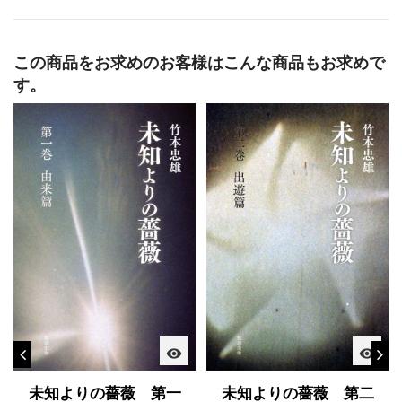
この商品をお求めのお客様はこんな商品もお求めで
す。
visibility
visibility
未知よりの薔薇 第一
未知よりの薔薇 第二