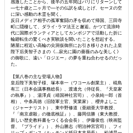
感激したことから、後半の五年間はパリにリターンして
―七十歳と二ヶ月で―その仏訳を成しとげ、セーヌの空
に深い感動の木霊を聞く。
反日メディア相手の孤軍奮闘の矛を収めて帰国、三田寺
町に隠棲して、ダライ･ラマ法王と邂逅。かつて流浪時
代に国際ボランティアとしてカンボジアで活動した折に
輪廻転生の驚くべき実験談を聞いたことを想起する。
陋屋に程近い高輪の尖洞仮御所にお引き移りされた上皇
陛下后美智子さまの《…寂光に園の薔薇のみな美しく》
の御歌に、遠い「ロジエー」の夢を重ね合わせるのだっ
た。
【第八巻の主な登場人物】
皇后陛下美智子様、塚本幸一（ワコール創業主）、椛島
有三（日本会議事務総長）、渡邊允（侍従長、『天皇家
の執事』）、湯澤貞（靖国神社宮司）、小泉純一郎（首
相）、中条高徳（旧陸軍士官、実業家）、櫻井よしこ
（ジャーナリスト）、東中野修道（亜細亜大学教授、
『「南京虐殺」の徹底検証』）、藤岡信勝（東大教授、
新しい歴史教科書をつくる会会長）、伊藤俊也（映画監
督、『プライド』）、外山勝志（明治神宮宮司）、フィ
リップ・ポンス（ル・モンド紙日本支局長）、松浦晃一