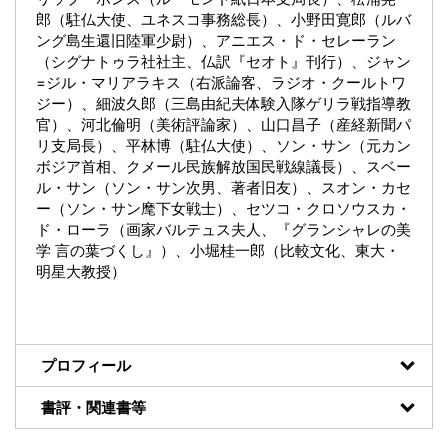
郎（駐仏大使、ユネスコ事務総長）、小野田寛郎（ルバ
ング島生還旧陸軍少尉）、アニエス・ド・セレーラン
（シグナトゥラ社社主、仏訳『セオト』刊行）、ジャン
=ジル・マリアラキス（右派論客、ラジオ・クールトワ
ジー）、細波久郎（三島由紀夫体験入隊ゲリラ戦指導教
官）、河北倫明（美術評論家）、山口昌子（産経新聞パ
リ支局長）、平林博（駐仏大使）、ソン・サン（元カン
ボジア首相、クメール民族解放国民戦線議長）、スベー
ル・サン（ソン・サン次男、著者旧友）、スオン・カセ
ー（ソン・サン麾下女戦士）、セツコ・クロソウスカ・
ド・ローラ（画家バルテュス夫人、『グランシャレの美
学 言の葉づくし』）、小堀桂一郎（比較文化、東大・
明星大教授）
プロフィール
書評・関連書等