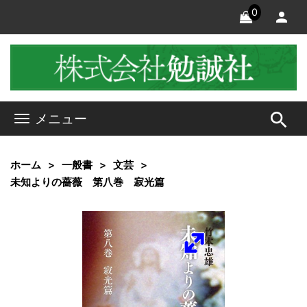
0
search
メニュー
ホーム
一般書
文芸
未知よりの薔薇 第八巻 寂光篇