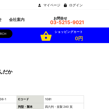
マイページ
ログイン
お問合せ
せ
会社案内
03-5215-9021
ショッピングカート
shopping_basket
ARCH
0円
んだか
06-1
Cコード
1081
判型・製本
四六判・並製 240 頁