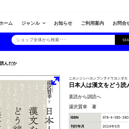
ホーム
ジャンル
お知らせ
ご利用案内
お問合
SE
読んだか
ニホンジンハカンブンヲドウヨンダカ
日本人は漢文をどう読
直読から訓読へ
湯沢質幸 著
ISBN
978-4-585-380
刊行年月
2024年5月