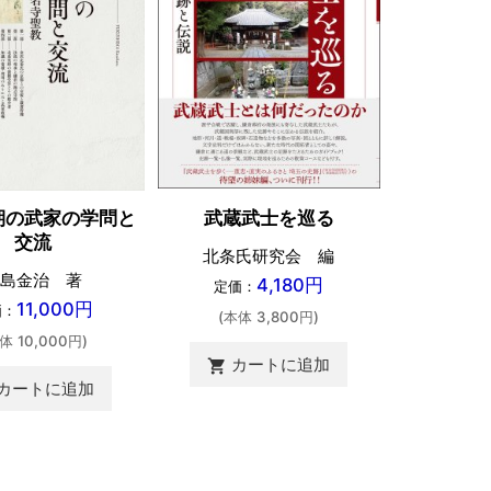
武蔵武士を巡る
期の武家の学問と
古典文学
交流
北条氏研究会 編
松田浩・上
島金治 著
4,180円
人・佐
定価：
11,000円
価：
定価：
(本体 3,800円)
体 10,000円)
(本体 
カートに追加
shopping_cart
カートに追加
カ
shopping_cart