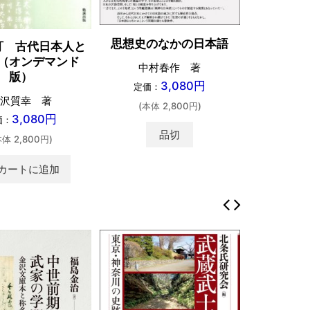
思想史のなかの日本語
訂 古代日本人と
（オンデマンド
中村春作 著
版）
3,080円
定価：
沢質幸 著
(本体 2,800円)
3,080円
価：
品切
本体 2,800円)
カートに追加