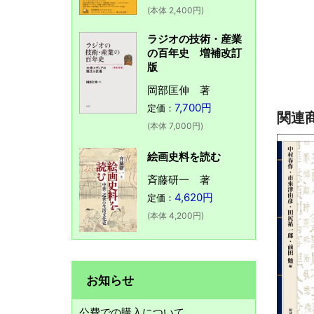
(本体 2,400円)
ラジオの技術・産業
の百年史 増補改訂
版
岡部匡伸 著
7,700円
定価：
関連
(本体 7,000円)
絵画史料を読む
斉藤研一 著
4,620円
定価：
(本体 4,200円)
お知らせ
公費での購入について