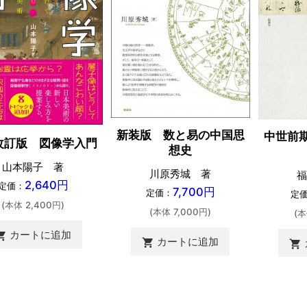
新装版 数と易の中国思
中世前
改訂版 図像学入門
想史
山本陽子 著
川原秀城 著
福
2,640円
定価：
7,700円
定価：
定
(本体 2,400円)
(本体 7,000円)
(本
カートに追加
ing_cart
カートに追加
shopping_cart
shopping_cart