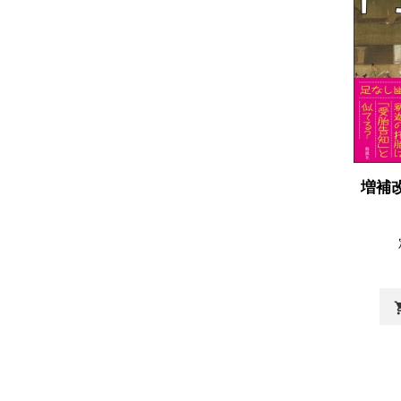
増補
shopp