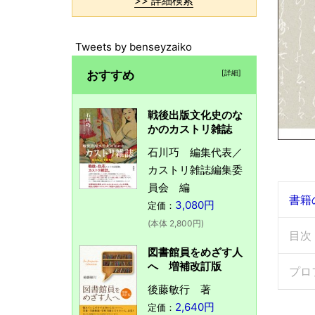
>> 詳細検索
Tweets by benseyzaiko
おすすめ
[詳細]
戦後出版文化史のな
かのカストリ雑誌
石川巧 編集代表／
カストリ雑誌編集委
員会 編
書籍
3,080円
定価：
(本体 2,800円)
目次
図書館員をめざす人
へ 増補改訂版
プロ
後藤敏行 著
2,640円
定価：