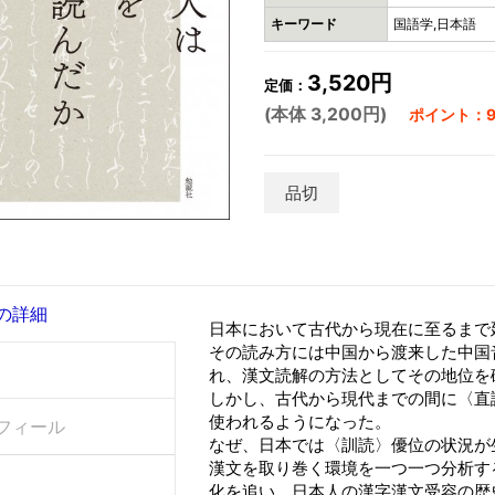
キーワード
国語学,日本語
3,520円
定価：
(本体 3,200円)
ポイント：9
品切
の詳細
日本において古代から現在に至るまで
その読み方には中国から渡来した中国
れ、漢文読解の方法としてその地位を
しかし、古代から現代までの間に〈直
使われるようになった。
フィール
なぜ、日本では〈訓読〉優位の状況が
漢文を取り巻く環境を一つ一つ分析す
化を追い、日本人の漢字漢文受容の歴