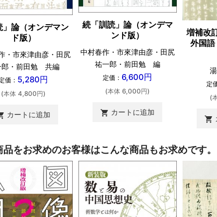
続「訓読」論（オンデマ
読」論（オンデマン
増補改
ンド版）
ド版）
外国語
中村春作・市來津由彦・田尻
作・市來津由彦・田尻
祐一郎・前田勉 編
一郎・前田勉 共編
湯
6,600円
定価：
5,280円
定価：
定
(本体 6,000円)
(本体 4,800円)
(
カートに追加
shopping_cart
カートに追加
ing_cart
shopping_cart
商品をお求めのお客様はこんな商品もお求めです。