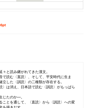
6pt
延々と読み継がれてきた漢文。
音で読む〈直読〉、そして、平安時代に生ま
確立した〈訓読〉の二種類が存在する。
読〉は消え、日本語で読む〈訓読〉がもっぱら
生じたのか―。
ることを通して、〈直読〉から〈訓読〉への変
史を描きだす。