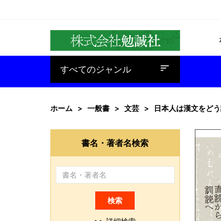
baseline_sort
すべてのジャンル
ホーム
一般書
文芸
日本人は漢文をどう
書名・著者名検索