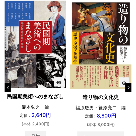
visibility
visibility
民国期美術へのまなざし
造り物の文化史
瀧本弘之 編
福原敏男・笹原亮二 編
2,640円
8,800円
定価：
定価：
(本体 2,400円)
(本体 8,000円)