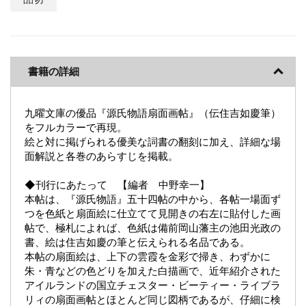
書籍の詳細
九曜文庫の優品『源氏物語扇面画帖』（伝住吉如慶筆）
をフルカラーで再現。
絵と対に掲げられる優美な詞書の翻刻に加え、詳細な場
面解説と各巻のあらすじを掲載。
◆刊行にあたって 【編者 中野幸一】
本帖は、『源氏物語』五十四帖の中から、各帖一場面ず
つを色紙と扇面絵に仕立てて見開きの右左に貼付した画
帖で、極札によれば、色紙は備前岡山藩主の池田光政の
書、絵は住吉如慶の筆と伝えられる名品である。
本帖の扇面絵は、上下の雲霞を金彩で掃き、わずかに
朱・青などの色どりを加えた白描画で、近年紹介された
アイルランドの国立チェスター・ビーティー・ライブラ
リィの扇面画帖とほとんど同じ図柄であるが、仔細に検