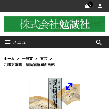
0
search
メニュー
ホーム
一般書
文芸
九曜文庫蔵 源氏物語扇面画帖