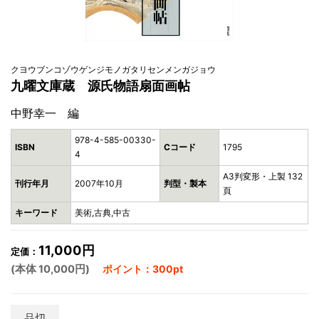
クヨウブンコゾウゲンジモノガタリセンメンガジョウ
九曜文庫蔵 源氏物語扇面画帖
中野幸一 編
978-4-585-00330-
ISBN
Cコード
1795
4
A3判変形・上製 132
刊行年月
2007年10月
判型・製本
頁
キーワード
美術,古典,中古
11,000円
定価：
(本体 10,000円)
ポイント：300pt
品切