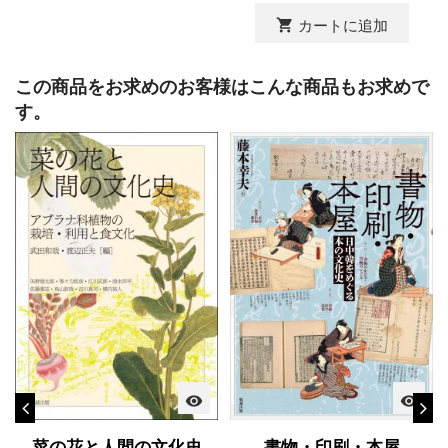
shopping_cart
カートに追加
この商品をお求めのお客様はこんな商品もお求めで
す。
visibility
visibility
菜の花と人間の文化史
書物・印刷・本屋