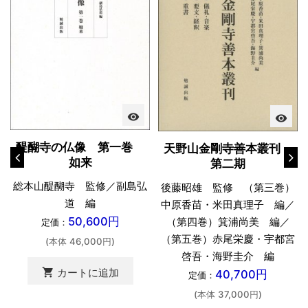
visibility
visibility
醍醐寺の仏像 第一巻
天野山金剛寺善本叢刊
如来
第二期
総本山醍醐寺 監修／副島弘
後藤昭雄 監修 （第三巻）
道 編
中原香苗・米田真理子 編／
50,600円
（第四巻）箕浦尚美 編／
定価：
（第五巻）赤尾栄慶・宇都宮
(本体 46,000円)
啓吾・海野圭介 編
shopping_cart
カートに追加
40,700円
定価：
(本体 37,000円)