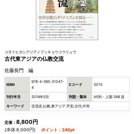
コダイヒガシアジアノブッキョウコウリュウ
古代東アジアの仏教交流
佐藤長門 編
978-4-585-21047-
ISBN
Cコード
3015
4
刊行年月
2018年5月
判型・製本
A5判・上製 368 頁
キーワード
交流史,仏教,東アジア,平安,古代,中世
8,800円
定価：
(本体 8,000円)
ポイント：240pt