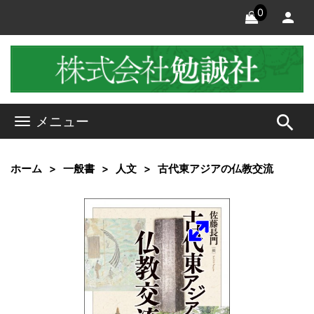
0
search
メニュー
ホーム
一般書
人文
古代東アジアの仏教交流