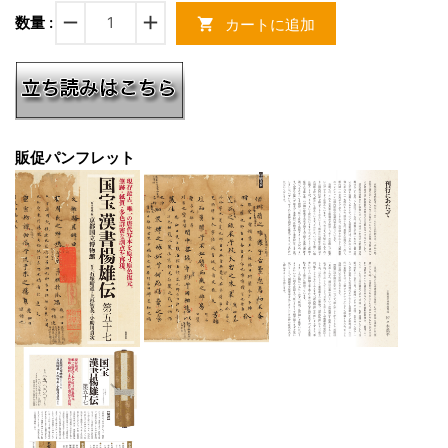
remove
add
数量 :
カートに追加
shopping_cart
販促パンフレット