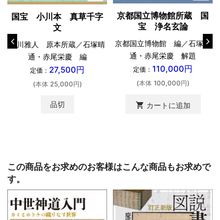
京都国立博物館所蔵 国
国宝 小川本 真草千字
宝 浄名玄論
文
京都国立博物館 編／石塚晴
小川雅人 原本所蔵／石塚晴
通・赤尾栄慶 解題
通・赤尾栄慶 編
110,000円
27,500円
定価：
定価：
(本体 100,000円)
(本体 25,000円)
品切
shopping_cart
カートに追加
この商品をお求めのお客様はこんな商品もお求めで
す。