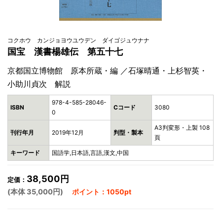
コクホウ カンジョヨウユウデン ダイゴジュウナナ
国宝 漢書楊雄伝 第五十七
京都国立博物館 原本所蔵・編 ／石塚晴通・上杉智英・
小助川貞次 解説
978-4-585-28046-
ISBN
Cコード
3080
0
A3判変形・上製 108
刊行年月
2019年12月
判型・製本
頁
キーワード
国語学,日本語,言語,漢文,中国
38,500円
定価：
(本体 35,000円)
ポイント：1050pt