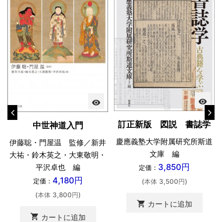
visibility
visibility
訂正新版 図説 書誌学
中世神道入門
慶應義塾大学附属研究所斯道
伊藤聡・門屋温 監修／新井
文庫 編
大祐・鈴木英之・大東敬明・
3,850円
平沢卓也 編
定価：
4,180円
定価：
(本体 3,500円)
(本体 3,800円)
shopping_cart
カートに追加
shopping_cart
カートに追加