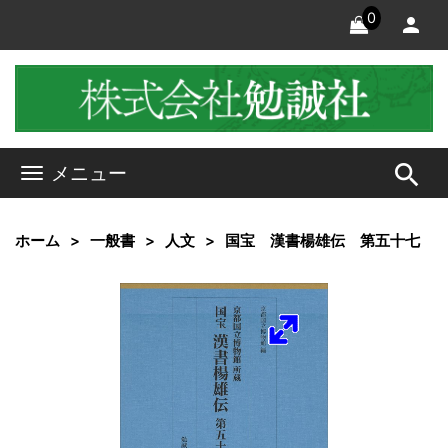
0
search
メニュー
ホーム
一般書
人文
国宝 漢書楊雄伝 第五十七