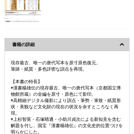
書籍の詳細
現存最古、唯一の唐代写本を原寸原色復元。
筆跡・紙質・多色詳密な訓点を再現。
【本書の特長】
◉漢書楊雄伝の現存最古、唯一の唐代写本（京都国立博
物館所蔵）の全編を原寸・原色にて影印。
◉高精細デジタル撮影により訓点・筆勢・筆致・紙質形
状・美観など文化財の現在の状況を余すところなく再
現。
◉上杉智英・石塚晴通・小助川貞次による新知見を含む
解題を付し、国宝『漢書楊雄伝』の文化史的位置づけを
明らかにした。