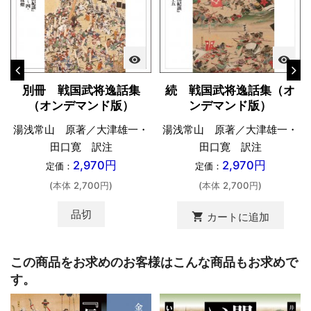
visibility
visibility
別冊 戦国武将逸話集
続 戦国武将逸話集（オ
（オンデマンド版）
ンデマンド版）
湯浅常山 原著／大津雄一・
湯浅常山 原著／大津雄一・
田口寛 訳注
田口寛 訳注
2,970円
2,970円
定価：
定価：
(本体 2,700円)
(本体 2,700円)
品切
shopping_cart
カートに追加
この商品をお求めのお客様はこんな商品もお求めで
す。