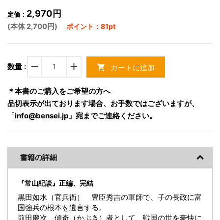
2,970円
定価：
(本体 2,700円)
ポイント：81pt
remove
add
数量 :
カートに追加
shopping_cart
＊本書のご購入をご希望の方へ
品切表示が出ております場合、お手数ではございますが、
「info@bensei.jp」宛までご連絡ください。
書籍の詳細
『常山紀談』正編、完結
黒田如水（官兵衛） 豊臣秀吉の軍師で、子の長政に富
国強兵の根本を遺言する。
前田慶次 傾奇（かぶき）者として、戦国の世を豪快に