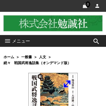
0
search
メニュー
ホーム
一般書
人文
続々 戦国武将逸話集（オンデマンド版）