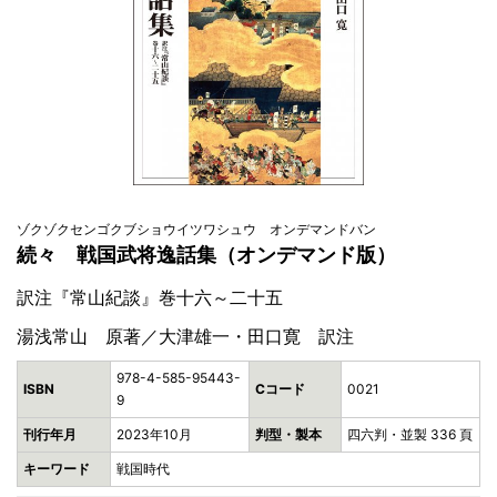
ゾクゾクセンゴクブショウイツワシュウ オンデマンドバン
続々 戦国武将逸話集（オンデマンド版）
訳注『常山紀談』巻十六～二十五
湯浅常山 原著／大津雄一・田口寛 訳注
978-4-585-95443-
ISBN
Cコード
0021
9
刊行年月
2023年10月
判型・製本
四六判・並製 336 頁
キーワード
戦国時代