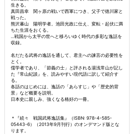
生きる。
真田昌幸 関ヶ原の戦いで西軍につき、父子で徳川家と
戦った。
熊沢蕃山 陽明学者。池田光政に仕え、変転・起伏に満
ちた生涯をおくる。
…戦国から太平の世へと移ろいゆく時代の多彩な逸話を
収録。
名だたる武将の逸話を通して、君主への諫言の必要性を
とく。
儒学者であり、「節義の士」と評される湯浅常山が記し
た『常山紀談』を、読みやすい現代語に訳して紹介す
る。
各話のはじめには、逸話の「あらすじ」や「歴史的背
景」など概要を説明。
日本史に親しみ、強くなる格好の一冊。
＊『続々 戦国武将逸話集』（ISBN: 978-4-585-
05443-6）（2013年9月刊行）のオンデマンド版とな
ります。