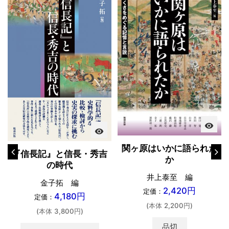
visibility
visibility
関ヶ原はいかに語られた
『信長記』と信長・秀吉
か
の時代
井上泰至 編
金子拓 編
2,420円
定価：
4,180円
定価：
(本体 2,200円)
(本体 3,800円)
品切