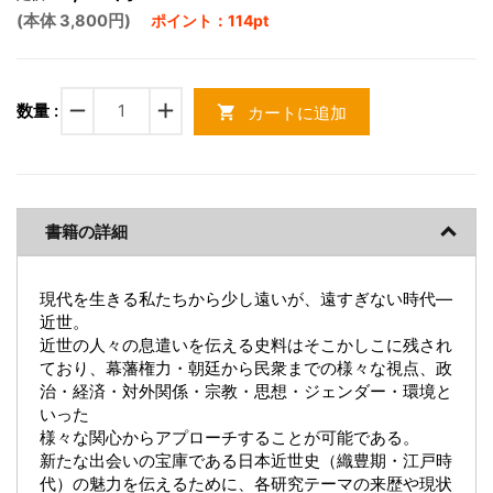
(本体 3,800円)
ポイント：114pt
remove
add
数量 :
カートに追加
shopping_cart
書籍の詳細
現代を生きる私たちから少し遠いが、遠すぎない時代―
近世。
近世の人々の息遣いを伝える史料はそこかしこに残され
ており、幕藩権力・朝廷から民衆までの様々な視点、政
治・経済・対外関係・宗教・思想・ジェンダー・環境と
いった
様々な関心からアプローチすることが可能である。
新たな出会いの宝庫である日本近世史（織豊期・江戸時
代）の魅力を伝えるために、各研究テーマの来歴や現状