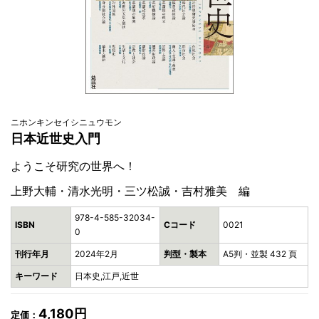
ニホンキンセイシニュウモン
日本近世史入門
ようこそ研究の世界へ！
上野大輔・清水光明・三ツ松誠・吉村雅美 編
978-4-585-32034-
ISBN
Cコード
0021
0
刊行年月
2024年2月
判型・製本
A5判・並製 432 頁
キーワード
日本史,江戸,近世
4,180円
定価：