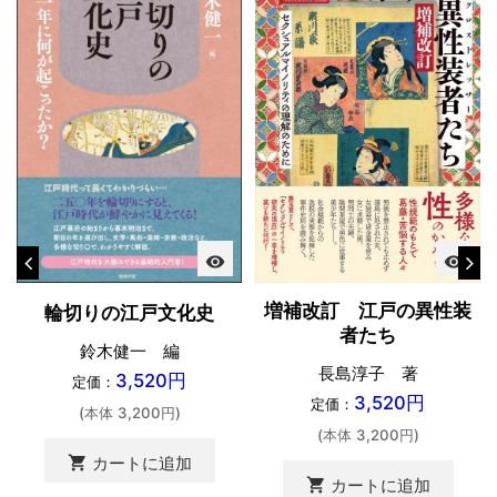
visibility
visibility
増補改訂 江戸の異性装
輪切りの江戸文化史
者たち
鈴木健一 編
長島淳子 著
3,520円
定価：
3,520円
定価：
(本体 3,200円)
(本体 3,200円)
shopping_cart
カートに追加
shopping_cart
カートに追加