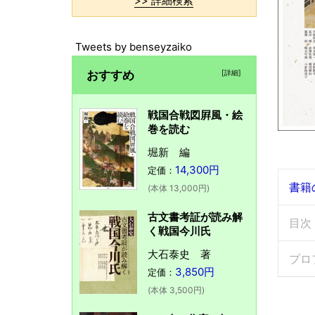
>> 詳細検索
Tweets by benseyzaiko
おすすめ
[詳細]
戦国合戦図屛風・絵
巻を読む
堀新 編
14,300円
定価：
書籍
(本体 13,000円)
古文書考証が読み解
目次
く戦国今川氏
大石泰史 著
プロ
3,850円
定価：
(本体 3,500円)