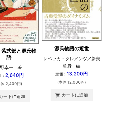
源氏物語の近世
！紫式部と源氏物
語
レベッカ・クレメンツ／新美
哲彦 編
野幸一 著
13,200円
定価：
2,640円
価：
(本体 12,000円)
本体 2,400円)
カートに追加
shopping_cart
カートに追加