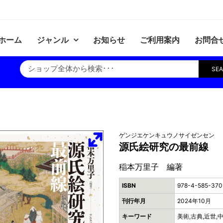
ホーム
ジャンル
お知らせ
ご利用案内
お問合
SE
ゲンジエケンキュウノサイゼンセン
源氏絵研究の最前線
稲本万里子 編著
ISBN
978-4-585-370
刊行年月
2024年10月
キーワード
美術,古典,近世,