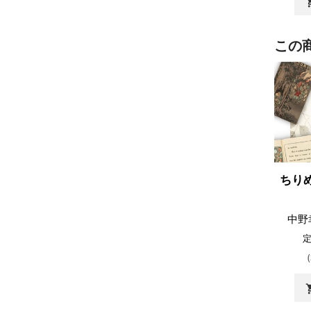
shopp
この
ちり
中野
shopp