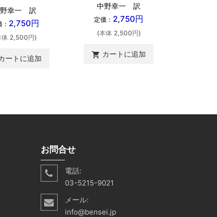
中野幸一 訳
中野
野幸一 訳
2,750円
定価：
定価：
2,750円
価：
(本体 2,500円)
(本体 
本体 2,500円)
カートに追加
カ
shopping_cart
shopping_cart
カートに追加
お問合せ
電話:
03-5215-9021
メール:
info@bensei.jp