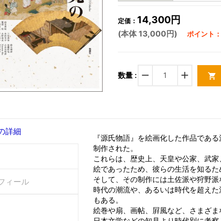
14,300円
定価：
(本体 13,000円)
ポイント：3
remove
add
数量 :
shopping_cart
の詳細
『源氏物語』を絵画化した作品である
制作された。
これらは、歴史上、天皇や公家、武家
絵であったため、彼らの生活を知るた
そして、その制作には土佐派や狩野派
フィール
時代の潮流や、あるいは時代を超えた
もある。
絵巻や扇、画帖、屛風など、さまざま
日本文学などの知見より時代別に考察