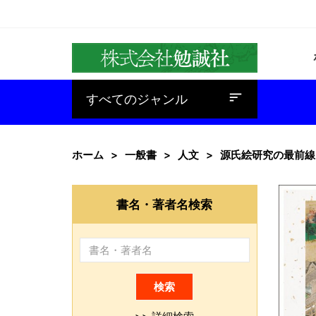
baseline_sort
すべてのジャンル
ホーム
一般書
人文
源氏絵研究の最前線
書名・著者名検索