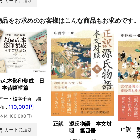
カートに追加
ing_cart
商品をお求めのお客様はこんな商品もお求めです。
めん本影印集成 日
本昔噺輯篇
幸一・榎本千賀 編
110,000円
定価：
(本体 100,000円)
正訳 源氏物語 本文対
正訳 
カートに追加
ing_cart
照 第四冊