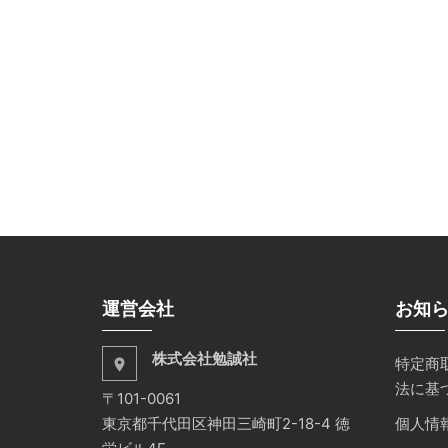
運営会社
お知
株式会社勉誠社
特定商
place
法に基
〒101-0061
東京都千代田区神田三崎町2-18-4 徳
個人情