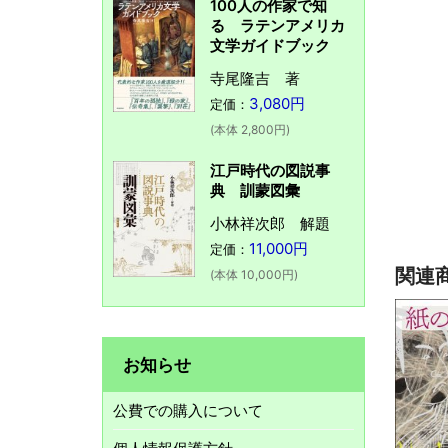
100人の作家で知
る ラテンアメリカ
文学ガイドブック
寺尾隆吉 著
3,080円
定価：
(本体 2,800円)
江戸時代の図説事
典 訓蒙図彙
小林祥次郎 解題
11,000円
定価：
関連
(本体 10,000円)
お知らせ
公費での購入について