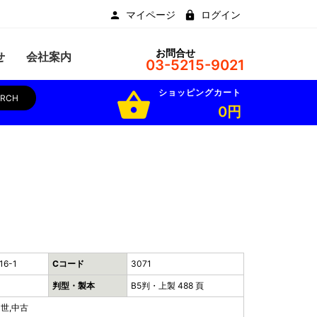
マイページ
ログイン
お問合せ
せ
会社案内
03-5215-9021
ショッピングカート
shopping_basket
ARCH
0円
16-1
Cコード
3071
判型・製本
B5判・上製 488 頁
中世,中古