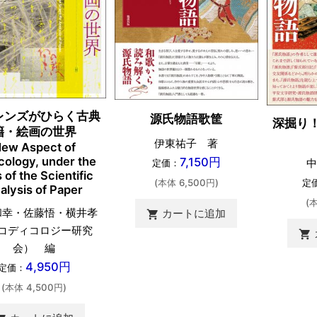
レンズがひらく古典
源氏物語歌筐
深掘り
籍・絵画の世界
伊東祐子 著
ew Aspect of
cology, under the
7,150円
中
定価：
 of the Scientific
定
(本体 6,500円)
alysis of Paper
(
和幸・佐藤悟・横井孝
カートに追加
shopping_cart
コディコロジー研究
shopping_cart
会） 編
4,950円
定価：
(本体 4,500円)