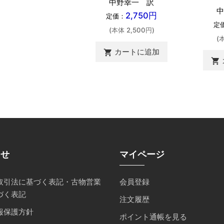
中野幸一 訳
中
2,750円
定価：
定
(本体 2,500円)
(
カートに追加
shopping_cart
shopping_cart
らせ
マイページ
取引法に基づく表記・古物営業
会員登録
づく表記
注文履歴
報保護方針
ポイント通帳を見る