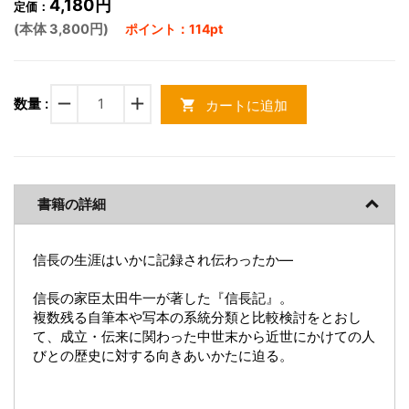
4,180円
定価：
(本体 3,800円)
ポイント：114pt
remove
add
数量 :
カートに追加
shopping_cart
書籍の詳細
信長の生涯はいかに記録され伝わったか―
信長の家臣太田牛一が著した『信長記』。
複数残る自筆本や写本の系統分類と比較検討をとおし
て、成立・伝来に関わった中世末から近世にかけての人
びとの歴史に対する向きあいかたに迫る。