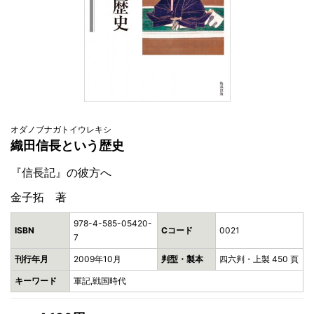
オダノブナガトイウレキシ
織田信長という歴史
『信長記』の彼方へ
金子拓 著
978-4-585-05420-
ISBN
Cコード
0021
7
刊行年月
2009年10月
判型・製本
四六判・上製 450 頁
キーワード
軍記,戦国時代