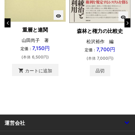
visibility
visibility
重層と連関
森林と権力の比較史
山田尚子 著
松沢裕作 編
7,150円
定価：
7,700円
定価：
(本体 6,500円)
(本体 7,000円)
品切
shopping_cart
カートに追加
運営会社