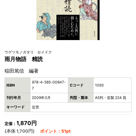
ウゲツモノガタリ セイドク
雨月物語 精読
稲田篤信 編著
978-4-585-00847-
ISBN
Cコード
1093
7
刊行年月
2009年3月
判型・製本
A5判・並製 224 頁
キーワード
近世
1,870円
定価：
(本体 1,700円)
ポイント：51pt