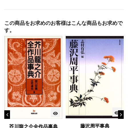
この商品をお求めのお客様はこんな商品もお求めで
す。
visibility
visibility
藤沢周平事典
芥川龍之介全作品事典