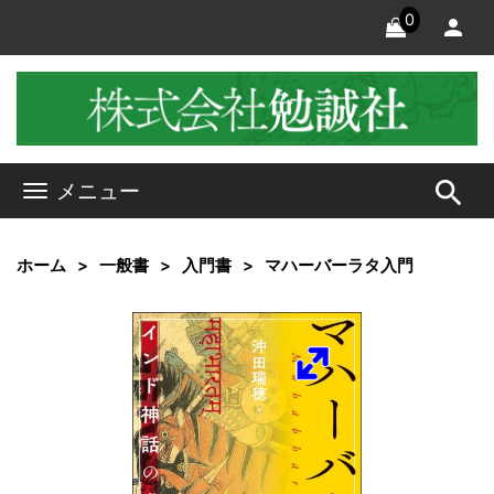
0
search
メニュー
ホーム
一般書
入門書
マハーバーラタ入門