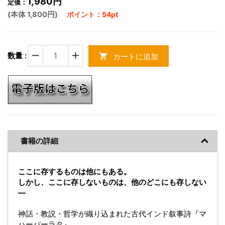
1,980円
定価：
(本体 1,800円)
ポイント：54pt
remove
add
数量 :
カートに追加
shopping_cart
書籍の詳細
ここに存するものは他にもある。
しかし、ここに存しないものは、他のどこにも存しない
―
神話・教説・哲学が織り込まれた古代インド叙事詩『マ
ハーバーラタ』。