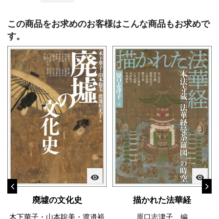
この商品をお求めのお客様はこんな商品もお求めで
す。
visibility
visibility
廃墟の文化史
描かれた法華経
木下華子・山本聡美・渡邉裕
原口志津子 編