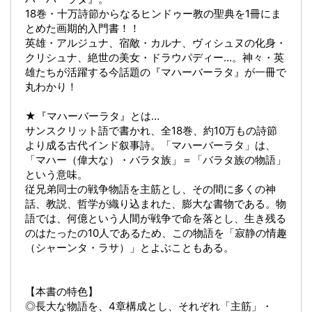
18巻・十万詩節からなるヒンドゥー教の聖典を1冊にま
とめた画期的入門書！！
英雄・アルジュナ、宿敵・カルナ、ヴィシュヌの化身・
クリシュナ、絶世の美女・ドラウパディー…。神々・英
雄たちが活躍する今話題の『マハーバーラタ』が一冊で
丸わかり！
★『マハーバーラタ』とは…
サンスクリット語で書かれ、全18巻、約10万もの詩節
より成る古代インド叙事詩。「マハーバーラタ」は、
「マハー（偉大な）・バラタ族」＝「バラタ族の物語」
という意味。
従兄弟同士の戦争物語を主筋とし、その間に多くの神
話、教説、哲学が織り込まれた、膨大な書物である。物
語では、何億という人間が戦争で命を落とし、生き残る
のはたったの10人であるため、この物語を「寂静の情趣
（シャーンタ・ラサ）」とよぶこともある。
【本書の特色】
◎長大な物語を、4章構成とし、それぞれ「主筋」・