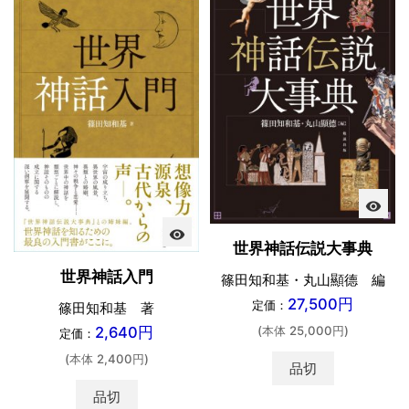
visibility
visibility
世界神話伝説大事典
世界神話入門
篠田知和基・丸山顯德 編
27,500円
定価：
篠田知和基 著
(本体 25,000円)
2,640円
定価：
(本体 2,400円)
品切
品切