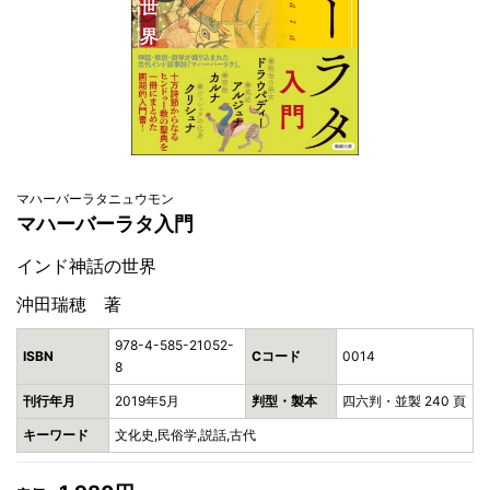
マハーバーラタニュウモン
マハーバーラタ入門
インド神話の世界
沖田瑞穂 著
978-4-585-21052-
ISBN
Cコード
0014
8
刊行年月
2019年5月
判型・製本
四六判・並製 240 頁
キーワード
文化史,民俗学,説話,古代