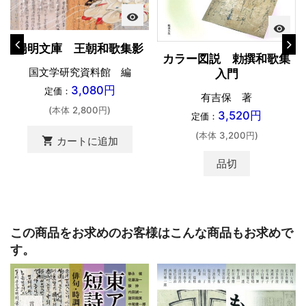
visibility
visibility
陽明文庫 王朝和歌集影
カラー図説 勅撰和歌集
国文学研究資料館 編
入門
3,080円
定価：
有吉保 著
(本体 2,800円)
3,520円
定価：
(本体 3,200円)
shopping_cart
カートに追加
品切
この商品をお求めのお客様はこんな商品もお求めで
す。