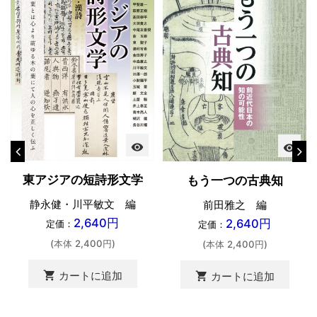
visibility
visibility
東アジアの短詩形文学
もう一つの古典知
静永健・川平敏文 編
前田雅之 編
2,640円
2,640円
定価：
定価：
(本体 2,400円)
(本体 2,400円)
shopping_cart
カートに追加
shopping_cart
カートに追加