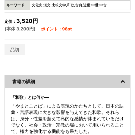
キーワード
文化史,漢文,比較文学,和歌,古典,近世,中世,中古
3,520円
定価：
(本体 3,200円)
ポイント：96pt
品切
書籍の詳細
「和歌」とは何か―
「やまとことば」による表現のかたちとして、日本の語
彙・言語表現に大きな影響を与えてきた和歌。それら
は、身分・性差を超えて私的な感情が詠まれているだけ
でなく、社会・政治・宗教の場において用いられること
で、権力を強化する機能をも果たした。