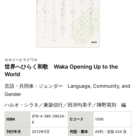
セカイヘヒラクワカ
世界へひらく和歌 Waka Opening Up to the
World
言語・共同体・ジェンダー Language, Community, and
Gender
ハルオ・シラネ／兼築信行／田渕句美子／陣野英則 編
978-4-585-29034-
ISBN
Cコード
1095
6
刊行年月
2012年5月
判型・製本
A5判・並製 424 頁