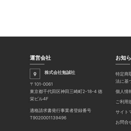
運営会社
お知
株式会社勉誠社
特定商
place
法に基
〒101-0061
東京都千代田区神田三崎町2-18-4 徳
個人情
栄ビル4F
ご利用
適格請求書発行事業者登録番号
サイト
T9020001139496
お問合