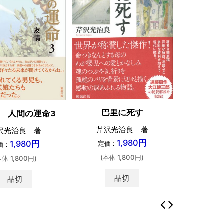
巴里に死す
 人間の運命3
芹沢光治良 著
沢光治良 著
1,980円
1,980円
定価：
価：
(本体 1,800円)
本体 1,800円)
品切
品切