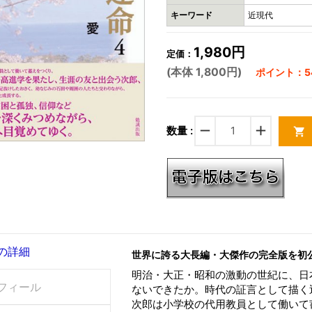
キーワード
近現代
1,980円
定価：
(本体 1,800円)
ポイント：54
remove
add
数量 :
shopping_cart
の詳細
世界に誇る大長編・大傑作の完全版を初
明治・大正・昭和の激動の世紀に、日
フィール
ないできたか。時代の証言として描く
次郎は小学校の代用教員として働いて