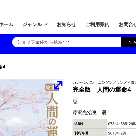
ホーム
ジャンル
お知らせ
ご利用案内
お問合
SE
命4
カンゼンバン ニンゲンノウンメイヨ
完全版 人間の運命4
愛
芹沢光治良 著
ISBN
978-4-585-295
刊行年月
2013年2月