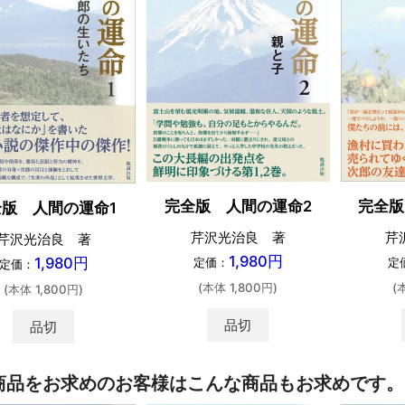
完全版 人間の運命2
完全版
版 人間の運命1
芹沢光治良 著
芹
芹沢光治良 著
1,980円
1,980円
定価：
定
定価：
(本体 1,800円)
(
(本体 1,800円)
品切
品切
商品をお求めのお客様はこんな商品もお求めです。