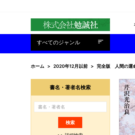
baseline_sort
すべてのジャンル
ホーム
2020年12月以前
完全版 人間の運
書名・著者名検索