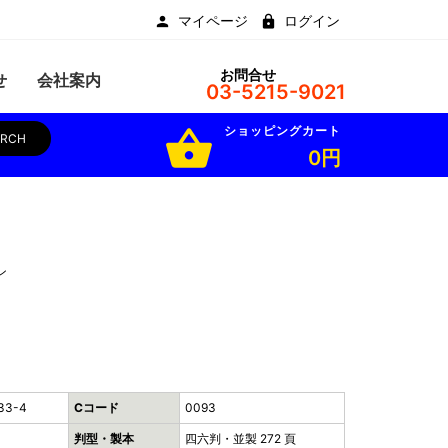
マイページ
ログイン
お問合せ
せ
会社案内
03-5215-9021
ショッピングカート
shopping_basket
ARCH
0円
ン
33-4
Cコード
0093
判型・製本
四六判・並製 272 頁