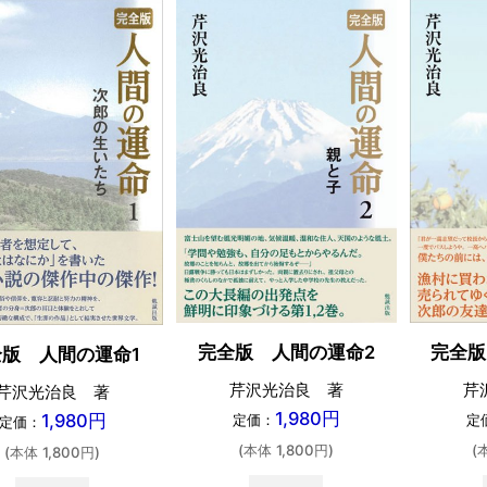
完全版 人間の運命2
完全版
版 人間の運命1
芹沢光治良 著
芹
芹沢光治良 著
1,980円
1,980円
定価：
定
定価：
(本体 1,800円)
(
(本体 1,800円)