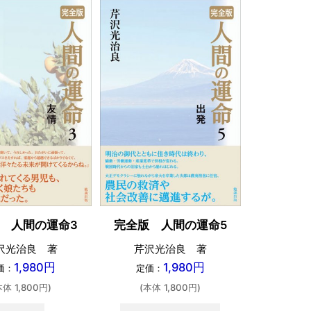
 人間の運命3
完全版 人間の運命5
完全版 
沢光治良 著
芹沢光治良 著
芹沢
1,980円
1,980円
価：
定価：
定価
本体 1,800円)
(本体 1,800円)
(本体 