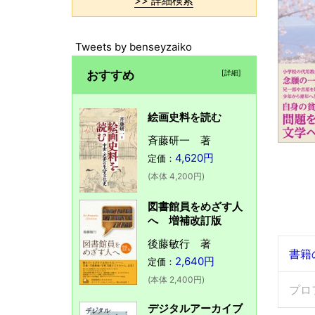
>> 詳細検索
Tweets by benseyzaiko
おすすめ
[詳細]
絵画史料を読む
斉藤研一 著
4,620円
定価：
(本体 4,200円)
図書館員をめざす人
へ 増補改訂版
後藤敏行 著
書籍
2,640円
定価：
(本体 2,400円)
プロ
デジタルアーカイブ