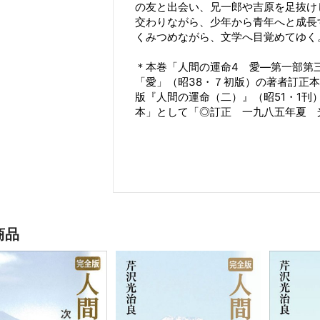
の友と出会い、兄一郎や吉原を足抜け
交わりながら、少年から青年へと成長
くみつめながら、文学へ目覚めてゆく
＊本巻「人間の運命4 愛―第一部第
「愛」（昭38・７初版）の著者訂正
版『人間の運命（二）』（昭51・1
本」として「◎訂正 一九八五年夏 
商品