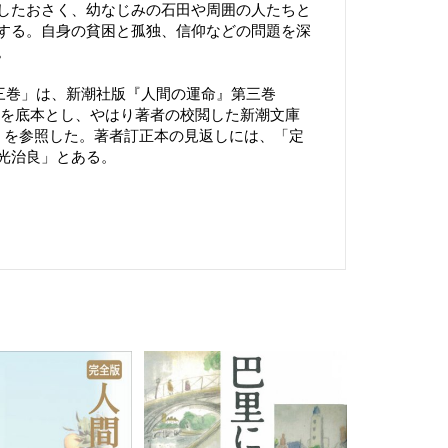
したおさく、幼なじみの石田や周囲の人たちと
する。自身の貧困と孤独、信仰などの問題を深
。
三巻」は、新潮社版『人間の運命』第三巻
本を底本とし、やはり著者の校閲した新潮文庫
刊）を参照した。著者訂正本の見返しには、「定
光治良」とある。