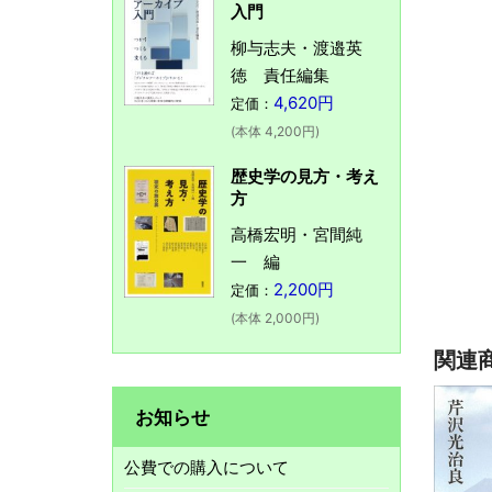
入門
柳与志夫・渡邉英
徳 責任編集
4,620円
定価：
(本体 4,200円)
歴史学の見方・考え
方
高橋宏明・宮間純
一 編
2,200円
定価：
(本体 2,000円)
関連
お知らせ
公費での購入について