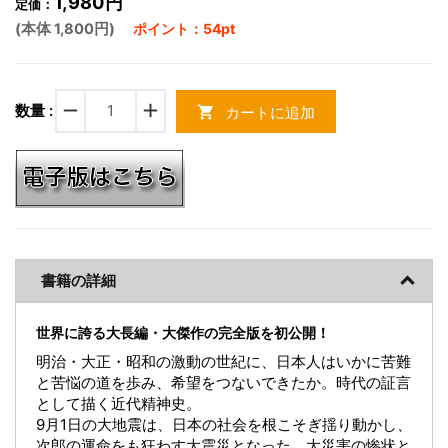
1,980円
定価：
(本体 1,800円)
ポイント：54pt
remove
add
数量 :
カートに追加
shopping_cart
書籍の詳細
世界に誇る大長編・大傑作の完全版を初公開！
明治・大正・昭和の激動の世紀に、日本人はいかに苦難
と苦悩の道を歩み、希望をつないできたか。時代の証言
として描く近代精神史。
9月1日の大地震は、日本の社会を根こそぎ揺り動かし、
次郎の運命をも狂わす大震災となった。大災害の惨状と