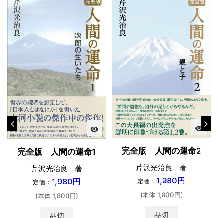
visibility
visibility
完全版 人間の運命2
完全版 人間の運命1
芹沢光治良 著
芹沢光治良 著
1,980円
1,980円
定価：
定価：
(本体 1,800円)
(本体 1,800円)
品切
品切