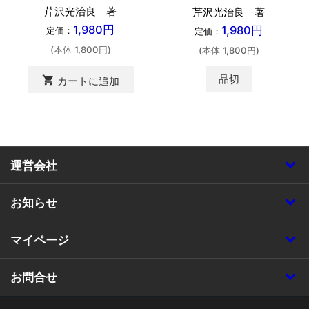
芹沢光治良 著
芹沢光治良 著
1,980円
1,980円
定価：
定価：
(本体 1,800円)
(本体 1,800円)
品切
shopping_cart
カートに追加
運営会社
お知らせ
マイページ
お問合せ