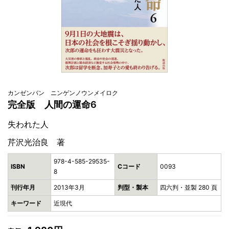
カンゼンバン ニンゲンノウンメイロク
完全版 人間の運命6
失われた人
芹沢光治良 著
978-4-585-29535-
ISBN
Cコード
0093
8
刊行年月
2013年3月
判型・製本
四六判・並製 280 頁
キーワード
近現代