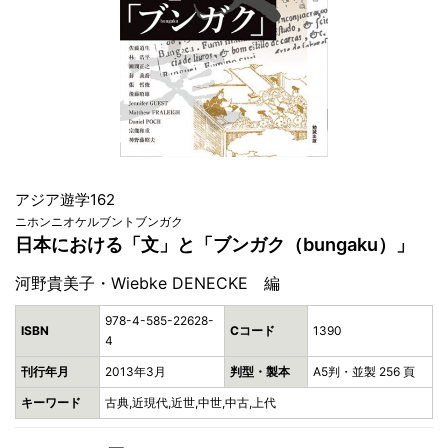
アジア遊学162
ニホンニオケルブントブンガク
日本における「文」と「ブンガク（bungaku）」
河野貴美子・Wiebke DENECKE 編
978-4-585-22628-
ISBN
Cコード
1390
4
刊行年月
2013年3月
判型・製本
A5判・並製 256 頁
キーワード
古典,近現代,近世,中世,中古,上代