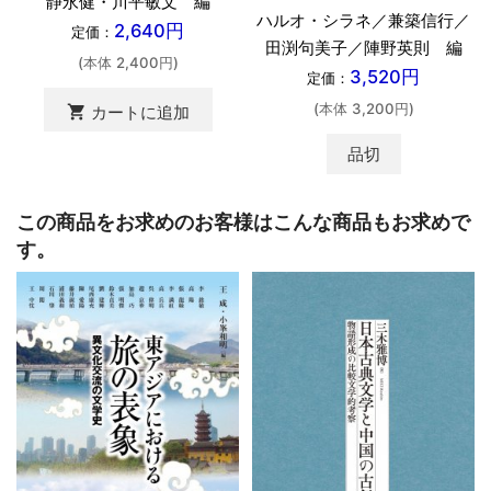
静永健・川平敏文 編
ハルオ・シラネ／兼築信行／
2,640円
定価：
田渕句美子／陣野英則 編
(本体 2,400円)
3,520円
定価：
(本体 3,200円)
shopping_cart
カートに追加
品切
この商品をお求めのお客様はこんな商品もお求めで
す。