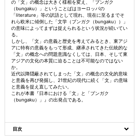
の「文」の概念は大きく様相を変え、「ブンガク
（bungaku）」ということばはヨーロッパの
「literature」等の訳語として現れ、現在に至るまでそ
れら欧米に傾倒した「文学（ブンガク（bungaku））」
の意味によってまずは捉えられるという状況が続いてい
る。
しかし、「文」の意義と歴史を考えてみるとき、東アジ
アに特有の意義をもって形成、継承されてきた伝統的な
「文」の概念への問題意識なくしては、日本、そして東
アジアの文化の本質に迫ることは不可能なのではない
か。
近代以降隠蔽されてしまった「文」の概念の文化的意味
と意義を再び発掘し、21世紀の現代に続く「文」の意味
と意義を捉え直してみたい。
これが本書『日本における「文」と「ブンガク
（bungaku）」』の出発点である。
目次