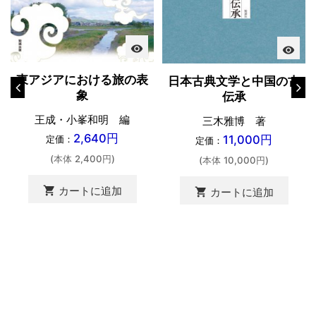
visibility
visibility
東アジアにおける旅の表
日本古典文学と中国の古
象
伝承
王成・小峯和明 編
三木雅博 著
2,640円
11,000円
定価：
定価：
(本体 2,400円)
(本体 10,000円)
shopping_cart
カートに追加
shopping_cart
カートに追加