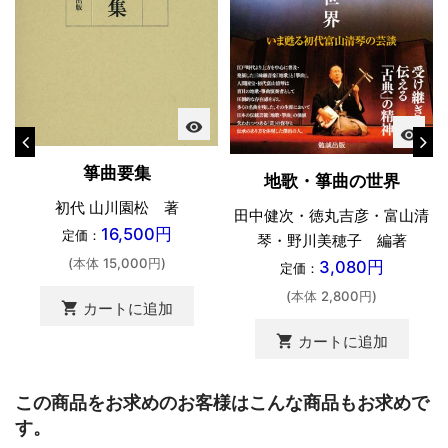
visibility
visibility
箏曲要集
地歌・箏曲の世界
初代 山川園松 著
田中健次・徳丸吉彦・富山清
16,500円
定価：
琴・野川美穂子 編著
(本体 15,000円)
3,080円
定価：
(本体 2,800円)
shopping_cart
カートに追加
shopping_cart
カートに追加
この商品をお求めのお客様はこんな商品もお求めで
す。