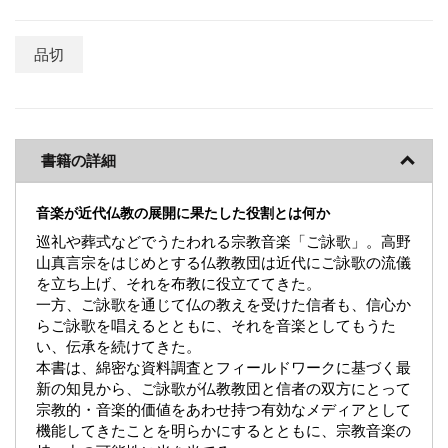
品切
書籍の詳細
音楽が近代仏教の展開に果たした役割とは何か
巡礼や葬式などでうたわれる宗教音楽「ご詠歌」。高野
山真言宗をはじめとする仏教教団は近代にご詠歌の流儀
を立ち上げ、それを布教に役立ててきた。
一方、ご詠歌を通じて仏の教えを受けた信者も、信心か
らご詠歌を唱えるとともに、それを音楽としてもうた
い、伝承を続けてきた。
本書は、綿密な資料調査とフィールドワークに基づく最
新の知見から、ご詠歌が仏教教団と信者の双方にとって
宗教的・音楽的価値をあわせ持つ有効なメディアとして
機能してきたことを明らかにするとともに、宗教音楽の