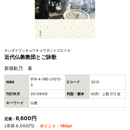
キンダイブッキョウキョウダントゴエイカ
近代仏教教団とご詠歌
新堀歓乃 著
978-4-585-21015-
ISBN
Cコード
3015
3
刊行年月
2013年6月
判型・製本
A5判・上製 272 頁
キーワード
仏教
6,600円
定価：
(本体 6,000円)
ポイント：180pt