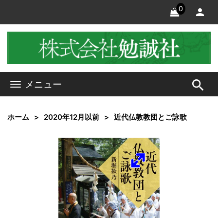
0
search
メニュー
ホーム
2020年12月以前
近代仏教教団とご詠歌