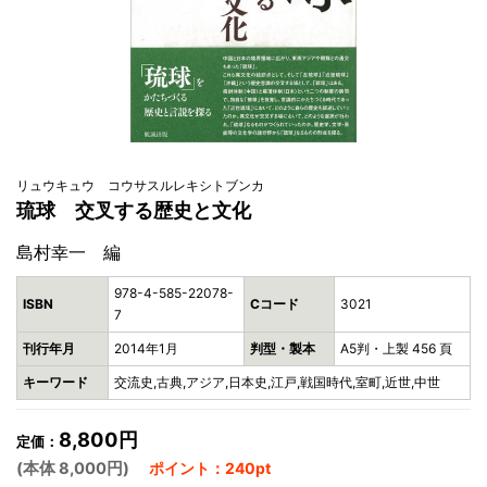
リュウキュウ コウサスルレキシトブンカ
琉球 交叉する歴史と文化
島村幸一 編
978-4-585-22078-
ISBN
Cコード
3021
7
刊行年月
2014年1月
判型・製本
A5判・上製 456 頁
キーワード
交流史,古典,アジア,日本史,江戸,戦国時代,室町,近世,中世
8,800円
定価：
(本体 8,000円)
ポイント：240pt