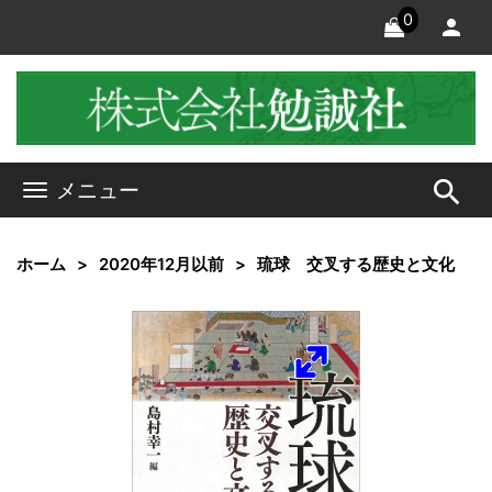
0
search
メニュー
ホーム
2020年12月以前
琉球 交叉する歴史と文化