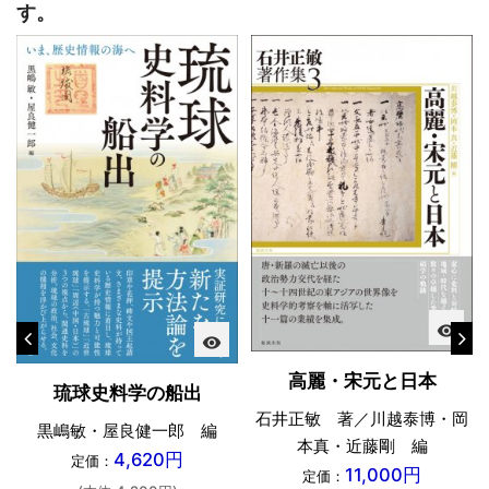
す。
visibility
visibility
高麗・宋元と日本
琉球史料学の船出
石井正敏 著／川越泰博・岡
黒嶋敏・屋良健一郎 編
本真・近藤剛 編
4,620円
定価：
11,000円
定価：