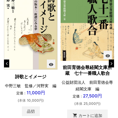
visibility
visibility
前田育徳会尊経閣文庫所
蔵 七十一番職人歌合
詩歌とイメージ
公益財団法人 前田育徳会尊
中野三敏 監修／河野実 編
経閣文庫 編
11,000円
定価：
27,500円
定価：
(本体 10,000円)
(本体 25,000円)
品切
shopping_cart
カートに追加