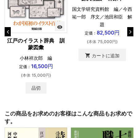
国文学研究資料館 編／今西
祐一郎 序文／池田和臣 解
題
visibility
82,500円
定価：
江戸のイラスト辞典 訓
(本体 75,000円)
蒙図彙
shopping_cart
カートに追加
小林祥次郎 編
16,500円
定価：
(本体 15,000円)
品切
この商品をお求めのお客様はこんな商品もお求めで
す。