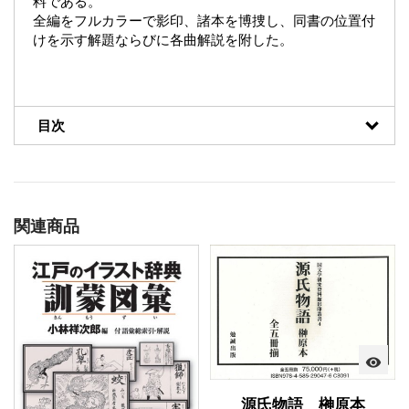
料である。
全編をフルカラーで影印、諸本を博捜し、同書の位置付
けを示す解題ならびに各曲解説を附した。
目次
関連商品
visibility
源氏物語 榊原本