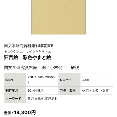
国文学研究資料館影印叢書6
キョウゲンエ サイシキヤマトエ
狂言絵 彩色やまと絵
国文学研究資料館 編／小林健二 解説
978-4-585-29068-
ISBN
Cコード
3091
1
刊行年月
2014年5月
判型・製本
A4判・上製 140 頁
キーワード
美術,文化史,江戸,近世
14,300円
定価：