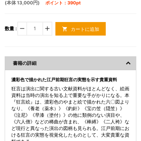
(本体 13,000円)
ポイント：390pt
remove
add
数量 :
カートに追加
shopping_cart
書籍の詳細
濃彩色で描かれた江戸前期狂言の実態を示す貴重資料
狂言は演出に関する古い文献資料がほとんどなく、絵画
資料は当時の演出を知る上で重要な手がかりになる。本
『狂言絵』は、濃彩色のやまと絵で描かれた六〇図より
なり、《養老（薬水）》《釣針》《宝の笠（隠笠）》
《泣尼》《早漆（塗付）》の他に類例のない演目や、
《六人僧》などの稀曲が含まれ、《棒縛》《二人袴》な
ど現行と異なった演出の図柄も見られる。江戸前期にお
ける狂言の実態を視覚化したものとして、大変貴重な資