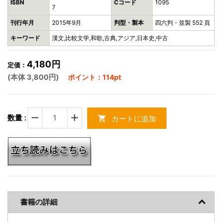
ISBN
Cコード
1095
7
刊行年月
2015年9月
判型・製本
四六判・並製 552 頁
キーワード
漢文,比較文学,和歌,古典,アジア,日本史,中古
4,180円
定価：
(本体 3,800円)
ポイント：114pt
remove
add
数量 :
カートに追加
shopping_cart
書籍の詳細