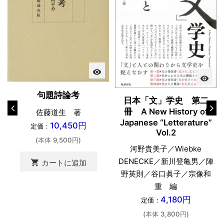
visibility
visibility
句題詩論考
日本「文」学史 第二
冊 A New History of
佐藤道生 著
Japanese “Letterature”
10,450円
定価：
Vol.2
(本体 9,500円)
河野貴美子／Wiebke
DENECKE／新川登亀男／陣
shopping_cart
カートに追加
野英則／谷口眞子／宗像和
重 編
4,180円
定価：
(本体 3,800円)