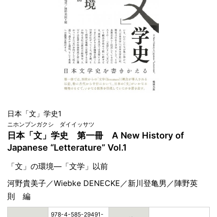
日本「文」学史1
ニホンブンガクシ ダイイッサツ
日本「文」学史 第一冊 A New History of
Japanese “Letterature” Vol.1
「文」の環境―「文学」以前
河野貴美子／Wiebke DENECKE／新川登亀男／陣野英
則 編
978-4-585-29491-