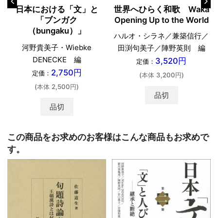
日本における「文」と
世界へひらく和歌 Waka
「ブンガク
Opening Up to the World
（bungaku）」
ハルオ・シラネ／兼築信行／
河野貴美子・Wiebke
田渕句美子／陣野英則 編
DENECKE 編
3,520円
定価：
2,750円
定価：
(本体 3,200円)
(本体 2,500円)
品切
品切
この商品をお求めのお客様はこんな商品もお求めで
す。