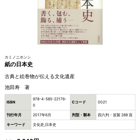
カミノニホンシ
紙の日本史
古典と絵巻物が伝える文化遺産
池田寿 著
978-4-585-22176-
ISBN
Cコード
0021
0
刊行年月
2017年6月
判型・製本
四六判・並製 288 頁
キーワード
文化史,日本史