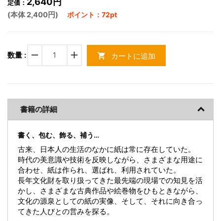
2,640円
定価：
(本体 2,400円)
ポイント：72pt
remove
add
数量 :
カートに追加
shopping_cart
書籍の詳細
書く、包む、飾る、補う…
古来、日本人の生活のなかに紙は常に存在していた。
時代の美意識や技術を反映しながら、さまざまな用途に
合わせ、紙は作られ、選ばれ、利用されていた。
長年文化財を取り扱ってきた最先端の現場での知見を活
かし、さまざまな古典作品や絵巻物をひもときながら、
文化の源泉としての紙の実像、そして、それに向き合っ
てきた人びとの営みを探る。