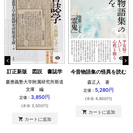
visibility
visibility
訂正新版 図説 書誌学
今昔物語集の怪異を読む
慶應義塾大学附属研究所斯道
森正人 著
文庫 編
5,280円
定価：
3,850円
定価：
(本体 4,800円)
(本体 3,500円)
shopping_cart
カートに追加
shopping_cart
カートに追加