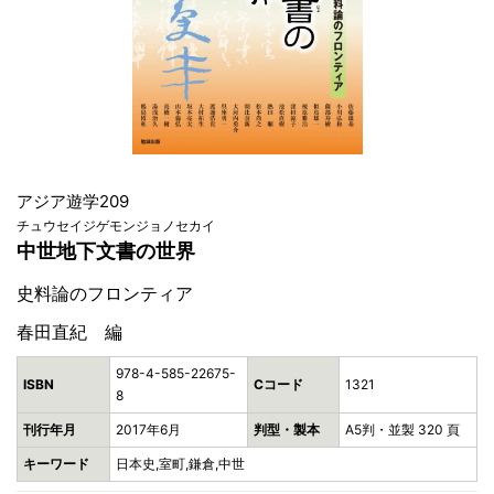
アジア遊学209
チュウセイジゲモンジョノセカイ
中世地下文書の世界
史料論のフロンティア
春田直紀 編
978-4-585-22675-
ISBN
Cコード
1321
8
刊行年月
2017年6月
判型・製本
A5判・並製 320 頁
キーワード
日本史,室町,鎌倉,中世