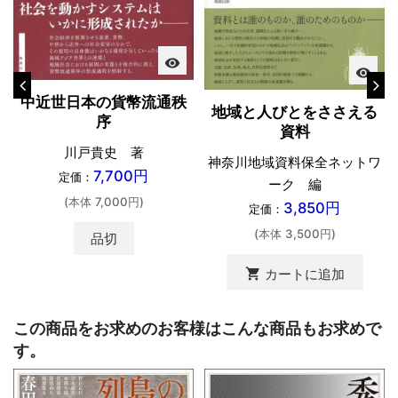
visibility
visibility
中近世日本の貨幣流通秩
地域と人びとをささえる
序
資料
川戸貴史 著
神奈川地域資料保全ネットワ
7,700円
定価：
ーク 編
(本体 7,000円)
3,850円
定価：
(本体 3,500円)
品切
shopping_cart
カートに追加
この商品をお求めのお客様はこんな商品もお求めで
す。