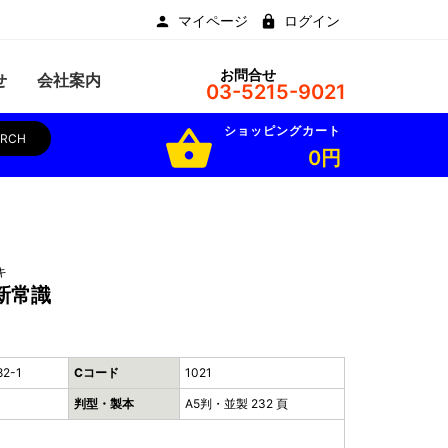
マイページ
ログイン
お問合せ
せ
会社案内
03-5215-9021
ショッピングカート
shopping_basket
ARCH
0円
キ
新常識
82-1
Cコード
1021
判型・製本
A5判・並製 232 頁