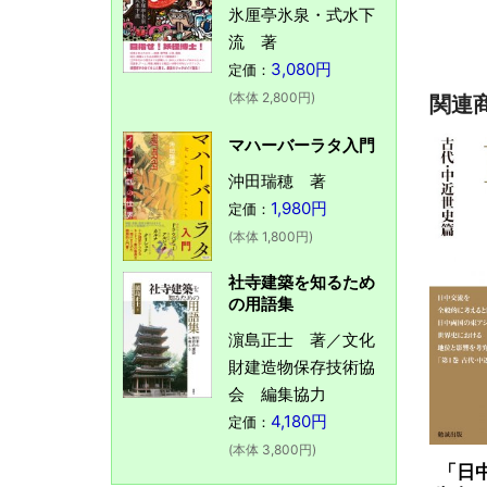
氷厘亭氷泉・式水下
流 著
3,080円
定価：
(本体 2,800円)
関連
マハーバーラタ入門
沖田瑞穂 著
1,980円
定価：
(本体 1,800円)
社寺建築を知るため
の用語集
濵島正士 著／文化
財建造物保存技術協
会 編集協力
4,180円
定価：
(本体 3,800円)
「日