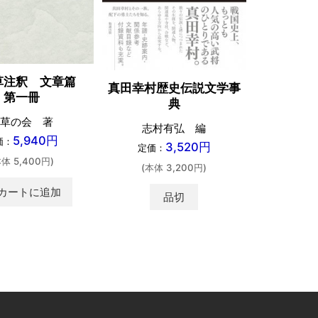
新装版 
草注釈 文章篇
真田幸村歴史伝説文学事
第一冊
典
河添房江
草の会 著
定価：
志村有弘 編
5,940円
価：
(本体 
3,520円
定価：
本体 5,400円)
(本体 3,200円)
カ
shopping_cart
カートに追加
品切