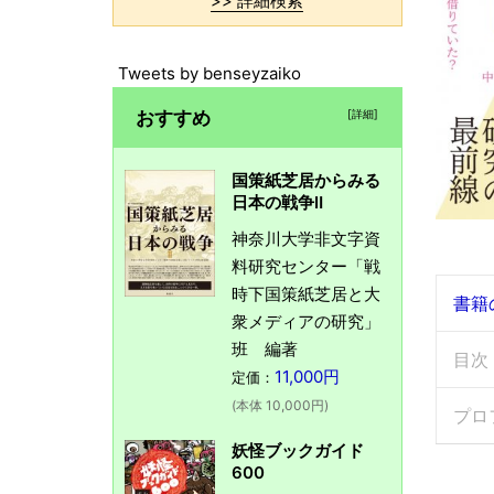
>> 詳細検索
Tweets by benseyzaiko
おすすめ
[詳細]
国策紙芝居からみる
日本の戦争Ⅱ
神奈川大学非文字資
料研究センター「戦
時下国策紙芝居と大
書籍
衆メディアの研究」
班 編著
目次
11,000円
定価：
(本体 10,000円)
プロ
妖怪ブックガイド
600