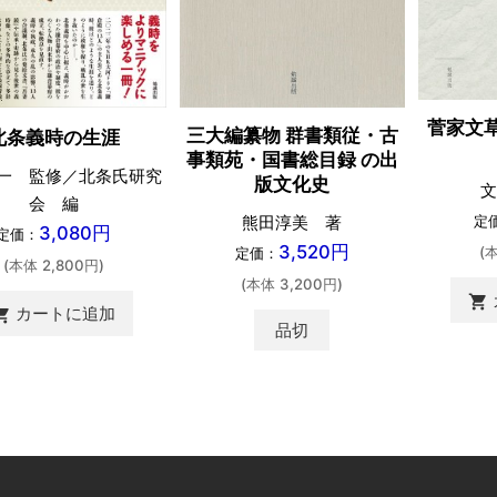
菅家文
三大編纂物 群書類従・古
北条義時の生涯
事類苑・国書総目録 の出
一 監修／北条氏研究
版文化史
文
会 編
定
熊田淳美 著
3,080円
定価：
3,520円
(
定価：
(本体 2,800円)
(本体 3,200円)
shopping_cart
カートに追加
ing_cart
品切