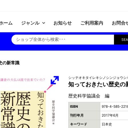
ホーム
ジャンル
お知らせ
ご利用案内
お問合
SE
史の新常識
シッテオキタイレキシノシンジョウシ
知っておきたい歴史の
歴史科学協議会 編
ISBN
978-4-585-221
刊行年月
2017年6月
キーワード
日本史