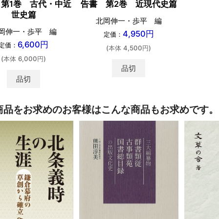
第1巻 古代・中近
告書 第2巻 近現代史篇
世史篇
北岡伸一・歩平 編
岡伸一・歩平 編
4,950円
定価：
6,600円
定価：
(本体 4,500円)
(本体 6,000円)
品切
品切
商品をお求めのお客様はこんな商品もお求めです。