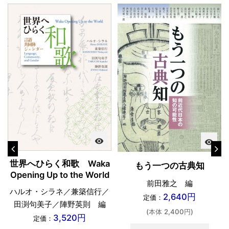
visibility
visibility
世界へひらく和歌 Waka
もう一つの古典知
Opening Up to the World
前田雅之 編
ハルオ・シラネ／兼築信行／
2,640円
定価：
田渕句美子／陣野英則 編
(本体 2,400円)
3,520円
定価：