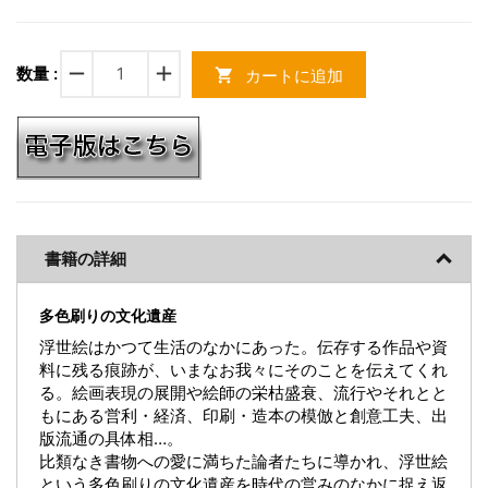
remove
add
数量 :
カートに追加
shopping_cart
書籍の詳細
多色刷りの文化遺産
浮世絵はかつて生活のなかにあった。伝存する作品や資
料に残る痕跡が、いまなお我々にそのことを伝えてくれ
る。絵画表現の展開や絵師の栄枯盛衰、流行やそれとと
もにある営利・経済、印刷・造本の模倣と創意工夫、出
版流通の具体相…。
比類なき書物への愛に満ちた論者たちに導かれ、浮世絵
という多色刷りの文化遺産を時代の営みのなかに捉え返