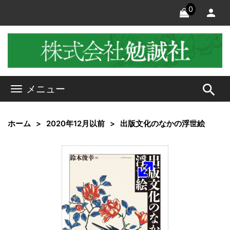
0
search
メニュー
ホーム
2020年12月以前
出版文化のなかの浮世絵