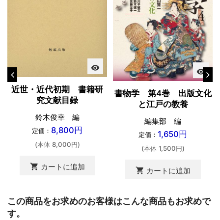
visibility
visibility
近世・近代初期 書籍研
書物学 第4巻 出版文化
究文献目録
と江戸の教養
鈴木俊幸 編
編集部 編
8,800円
定価：
1,650円
定価：
(本体 8,000円)
(本体 1,500円)
shopping_cart
カートに追加
shopping_cart
カートに追加
この商品をお求めのお客様はこんな商品もお求めで
す。