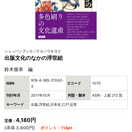
シュッパンブンカノナカノウキヨエ
出版文化のなかの浮世絵
鈴木俊幸 編
978-4-585-27042-
ISBN
Cコード
1070
3
刊行年月
2017年10月
判型・製本
A5判・上製 272 頁
キーワード
出版,浮世絵,日本史,江戸,近世
4,180円
定価：
(本体 3,800円)
ポイント：114pt