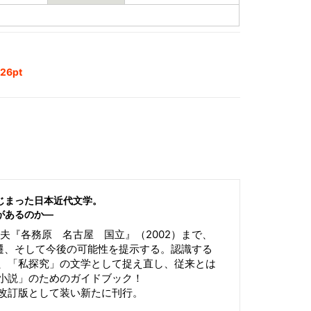
6pt
じまった日本近代文学。
があるのか―
信夫『各務原 名古屋 国立』（2002）まで、
変遷、そして今後の可能性を提示する。認識する
、「私探究」の文学として捉え直し、従来とは
小説」のためのガイドブック！
改訂版として装い新たに刊行。