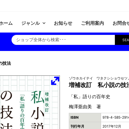
ホーム
ジャンル
お知らせ
ご利用案内
お問合
SE
の技法
ゾウホカイテイ ワタクシショウセツ
増補改訂 私小説の技
「私」語りの百年史
梅澤亜由美 著
ISBN
978-4-585-291
刊行年月
2017年12月