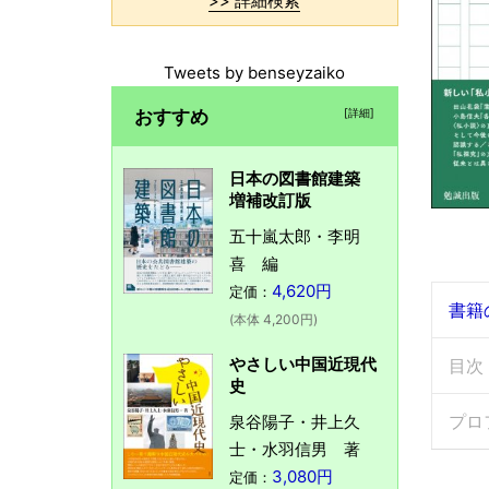
>> 詳細検索
Tweets by benseyzaiko
おすすめ
[詳細]
日本の図書館建築
増補改訂版
五十嵐太郎・李明
喜 編
4,620円
定価：
書籍
(本体 4,200円)
やさしい中国近現代
目次
史
プロ
泉谷陽子・井上久
士・水羽信男 著
3,080円
定価：