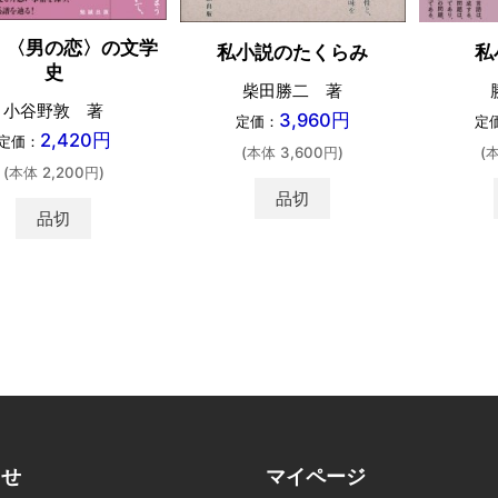
 〈男の恋〉の文学
私小説のたくらみ
私
史
柴田勝二 著
小谷野敦 著
3,960円
定価：
定
2,420円
定価：
(本体 3,600円)
(
(本体 2,200円)
品切
品切
らせ
マイページ