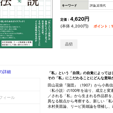
キーワード
評論,近現代
4,620円
定価：
(本体 4,200円)
ポイント：12
品切
の詳細
「私」という「自我」の自覚によっては
その「私」にこだわることにどんな意味
田山花袋『蒲団』（1907）から小島
〈私小説〉の100年を辿り、成立と
／される「私」から生まれる作品群を
フィール
異なる観点から考察する。新しい「私
水村美苗論、リービ英雄論を増補し、