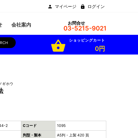
マイページ
ログイン
お問合せ
せ
会社案内
03-5215-9021
ショッピングカート
shopping_basket
ARCH
0円
ノギホウ
法
44-2
Cコード
1095
判型・製本
A5判・上製 420 頁