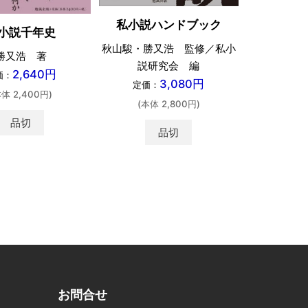
私小説ハンドブック
小説千年史
秋山駿・勝又浩 監修／私小
勝又浩 著
説研究会 編
2,640円
価：
3,080円
定価：
本体 2,400円)
(本体 2,800円)
品切
品切
お問合せ