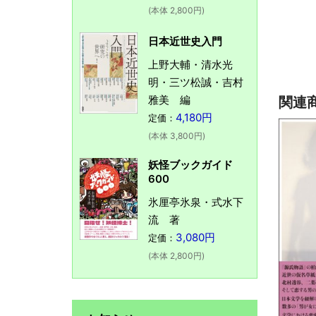
(本体 2,800円)
日本近世史入門
上野大輔・清水光
明・三ツ松誠・吉村
雅美 編
関連
4,180円
定価：
(本体 3,800円)
妖怪ブックガイド
600
氷厘亭氷泉・式水下
流 著
3,080円
定価：
(本体 2,800円)