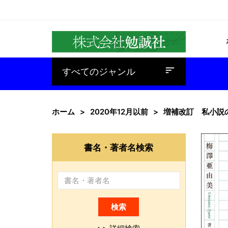
baseline_sort
すべてのジャンル
ホーム
2020年12月以前
増補改訂 私小説
書名・著者名検索