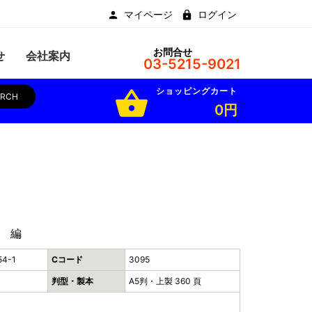
マイページ
ログイン
お問合せ
せ
会社案内
03-5215-9021
ショッピングカート
shopping_basket
ARCH
0円
 編
54-1
Cコード
3095
判型・製本
A5判・上製 360 頁