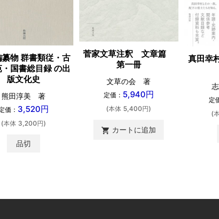
菅家文草注釈 文章篇
編纂物 群書類従・古
真田幸
第一冊
苑・国書総目録 の出
版文化史
文草の会 著
志
5,940円
定価：
熊田淳美 著
定
3,520円
(本体 5,400円)
定価：
(
(本体 3,200円)
カートに追加
shopping_cart
品切