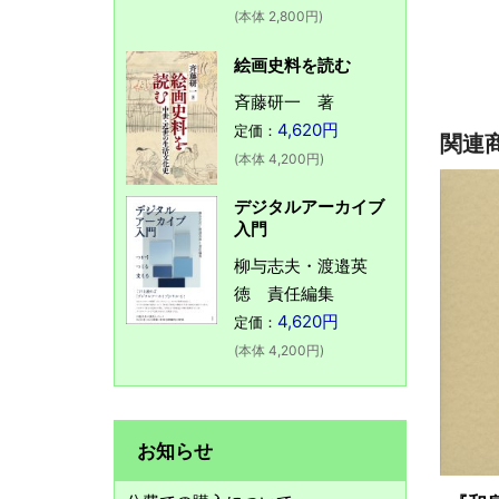
(本体 2,800円)
絵画史料を読む
斉藤研一 著
4,620円
定価：
関連
(本体 4,200円)
デジタルアーカイブ
入門
柳与志夫・渡邉英
徳 責任編集
4,620円
定価：
(本体 4,200円)
お知らせ