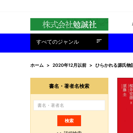
baseline_sort
すべてのジャンル
ホーム
2020年12月以前
ひらかれる源氏物
書名・著者名検索