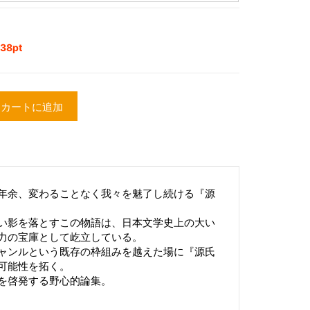
8pt
カートに追加
年余、変わることなく我々を魅了し続ける『源
い影を落とすこの物語は、日本文学史上の大い
力の宝庫として屹立している。
ャンルという既存の枠組みを越えた場に『源氏
可能性を拓く。
を啓発する野心的論集。