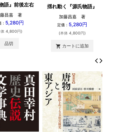
物語』前後左右
揺れ動く『源氏物語』
藤昌嘉 著
加藤昌嘉 著
5,280円
価：
5,280円
定価：
本体 4,800円)
(本体 4,800円)
品切
カートに追加
shopping_cart
鳥獣戯画
て