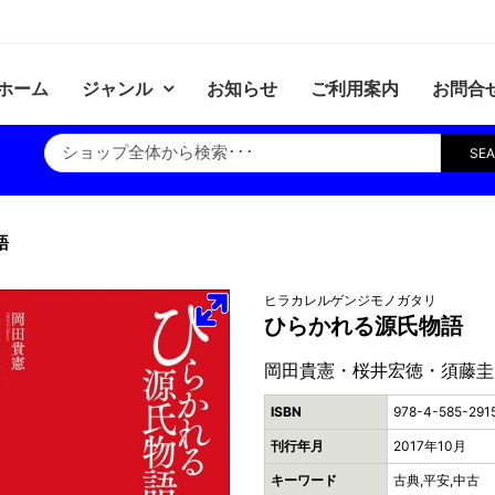
ホーム
ジャンル
お知らせ
ご利用案内
お問合
SE
語
ヒラカレルゲンジモノガタリ
ひらかれる源氏物語
岡田貴憲・桜井宏徳・須藤圭
ISBN
978-4-585-291
刊行年月
2017年10月
キーワード
古典,平安,中古