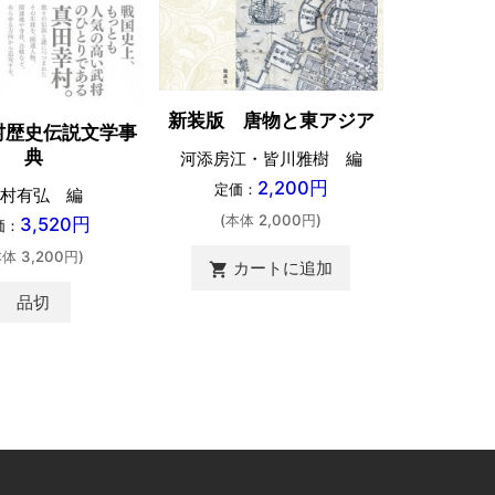
高山寺 監
定価：
(本体 
新装版 唐物と東アジア
村歴史伝説文学事
典
河添房江・皆川雅樹 編
カ
shopping_cart
2,200円
定価：
村有弘 編
(本体 2,000円)
3,520円
価：
本体 3,200円)
カートに追加
shopping_cart
品切