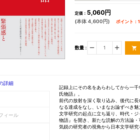
5,060円
定価：
(本体 4,600円)
ポイント：13
remove
add
数量 :
shopping_cart
の詳細
記録上にその名をあらわしてから一千
氏物語』。
前代の放射を深く取り込み、後代に長
なる達成をなし、いまなお論ずべき魅
文学研究の起点に立ち返り、時代・ジ
フィール
物語』を開き、新たな読解の方法論・
気鋭の研究者の視角から日本文学研究