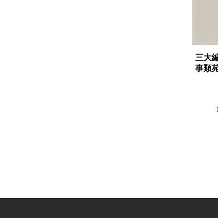
三大
事類