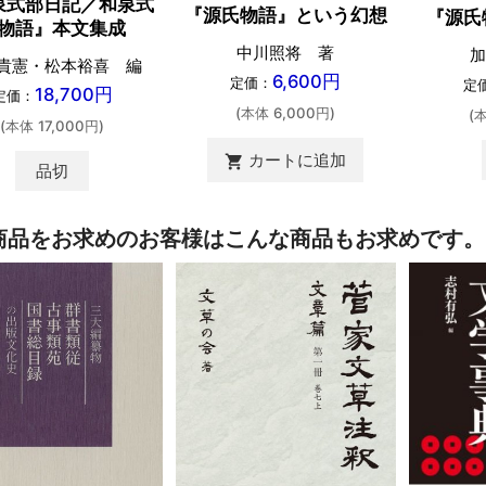
泉式部日記／和泉式
『源氏物語』という幻想
『源氏
物語』本文集成
中川照将 著
加
貴憲・松本裕喜 編
6,600円
定価：
定
18,700円
定価：
(本体 6,000円)
(
(本体 17,000円)
カートに追加
shopping_cart
品切
商品をお求めのお客様はこんな商品もお求めです。