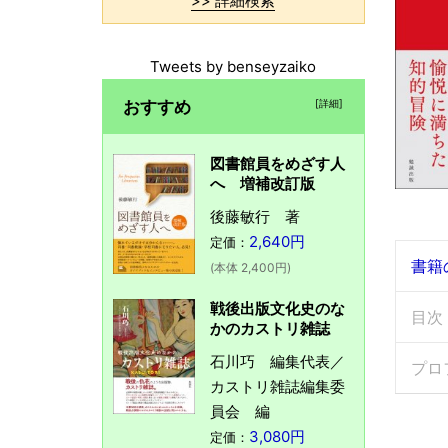
>> 詳細検索
Tweets by benseyzaiko
おすすめ
[詳細]
図書館員をめざす人
へ 増補改訂版
後藤敏行 著
2,640円
定価：
書籍
(本体 2,400円)
戦後出版文化史のな
目次
かのカストリ雑誌
石川巧 編集代表／
プロ
カストリ雑誌編集委
員会 編
3,080円
定価：