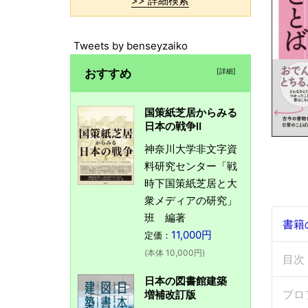
>> 詳細検索
Tweets by benseyzaiko
おすすめ
[詳細]
国策紙芝居からみる
日本の戦争Ⅱ
神奈川大学非文字資
料研究センター「戦
時下国策紙芝居と大
衆メディアの研究」
班 編著
書籍
11,000円
定価：
(本体 10,000円)
目次
日本の図書館建築
プロ
増補改訂版