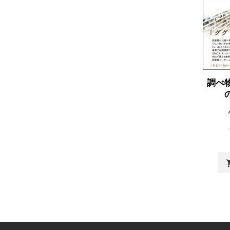
調べ
shopp