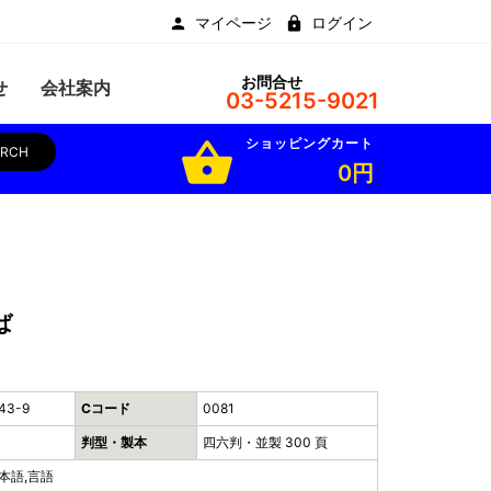
マイページ
ログイン
お問合せ
せ
会社案内
03-5215-9021
ショッピングカート
shopping_basket
ARCH
0円
ば
43-9
Cコード
0081
判型・製本
四六判・並製 300 頁
本語,言語