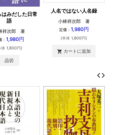
人名ではない人名録
らはみだした日常
語
小林祥次郎 著
1,980円
定価：
林祥次郎 著
(本体 1,800円)
1,980円
価：
本体 1,800円)
カートに追加
shopping_cart
品切