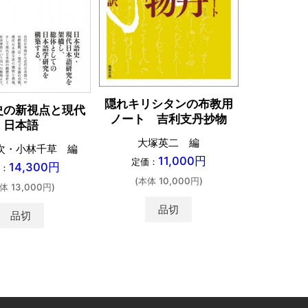
隠れキリシタンの布教用
天草版 
史の新視点と現代
ノート 吉利支丹抄物
ンデ
日本語
大塚英二 編
福島
次・小林千草 編
11,000円
定価：
定価：
14,300円
：
(本体 10,000円)
(本体 
体 13,000円)
品切
カ
shopping_cart
品切