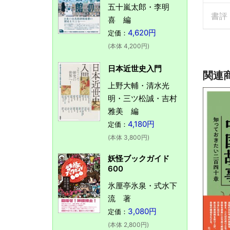
五十嵐太郎・李明
書評
喜 編
4,620円
定価：
(本体 4,200円)
日本近世史入門
関連
上野大輔・清水光
明・三ツ松誠・吉村
雅美 編
4,180円
定価：
(本体 3,800円)
妖怪ブックガイド
600
氷厘亭氷泉・式水下
流 著
3,080円
定価：
(本体 2,800円)