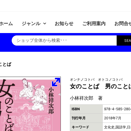
ホーム
ジャンル
お知らせ
ご利用案内
お問合
SE
ことば
オンナノコトバ オトコノコトバ
女のことば 男のこと
小林祥次郎 著
ISBN
978-4-585-280
刊行年月
2018年7月
キーワード
文化史,国語学,日