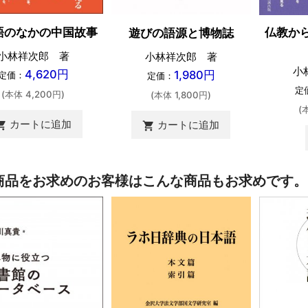
語のなかの中国故事
仏教か
遊びの語源と博物誌
小林祥次郎 著
小林祥次郎 著
小
4,620円
1,980円
定価：
定価：
定
(本体 4,200円)
(本体 1,800円)
(
カートに追加
カートに追加
ing_cart
shopping_cart
商品をお求めのお客様はこんな商品もお求めです。