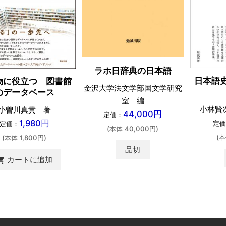
ラホ日辞典の日本語
日本語
物に役立つ 図書館
金沢大学法文学部国文学研究
のデータベース
室 編
小林賢
小曽川真貴 著
44,000円
定価：
1,980円
定価
定価：
(本体 40,000円)
(本
(本体 1,800円)
品切
カートに追加
ing_cart