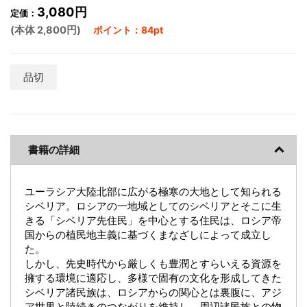
3,080円
定価：
(本体 2,800円)
ポイント：84pt
品切
書籍の詳細
ユーラシア大陸北部に広がる極寒の大地として知られる
シベリア。ロシアの一地域としてのシベリアとそこに生
きる「シベリア先住民」を中心とする住民は、ロシア帝
国からの植民地主義に基づくまなざしによって成立し
た。
しかし、先史時代から厳しくも豊潤とすらいえる資源を
擁する環境に適応し、多様で固有の文化を形成してきた
シベリア諸民族は、ロシアからの関心とは裏腹に、アジ
ア世界と陸続きのつながりを維持し、周辺諸民族との物