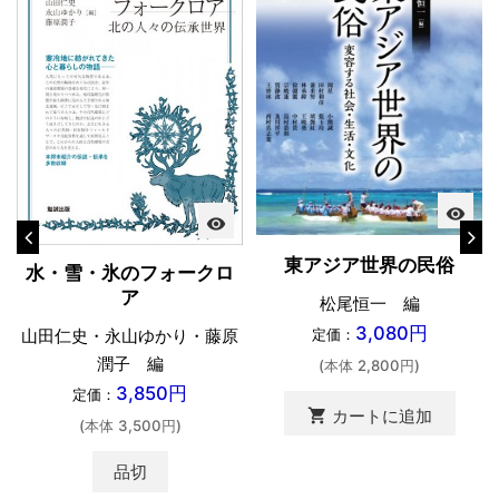
visibility
visibility
東アジア世界の民俗
水・雪・氷のフォークロ
ア
松尾恒一 編
3,080円
定価：
山田仁史・永山ゆかり・藤原
潤子 編
(本体 2,800円)
3,850円
定価：
shopping_cart
カートに追加
(本体 3,500円)
品切