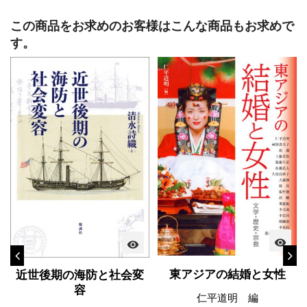
この商品をお求めのお客様はこんな商品もお求めで
す。
visibility
visibility
東アジアの結婚と女性
近世後期の海防と社会変
容
仁平道明 編