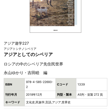
アジア遊学227
アジアトシテノシベリア
アジアとしてのシベリア
ロシアの中のシベリア先住民世界
永山ゆかり・吉田睦 編
978-4-585-22693-
ISBN
Cコード
1339
2
刊行年月
2018年12月
判型・製本
A5判・並製 272 頁
キーワード
文化史,民族学,言語,アジア,世界史