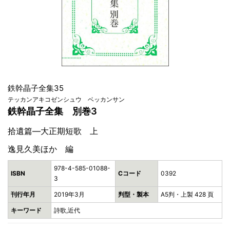
鉄幹晶子全集35
テッカンアキコゼンシュウ ベッカンサン
鉄幹晶子全集 別巻3
拾遺篇―大正期短歌 上
逸見久美ほか 編
978-4-585-01088-
ISBN
Cコード
0392
3
刊行年月
2019年3月
判型・製本
A5判・上製 428 頁
キーワード
詩歌,近代