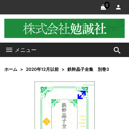
0
search
メニュー
ホーム
2020年12月以前
鉄幹晶子全集 別巻3