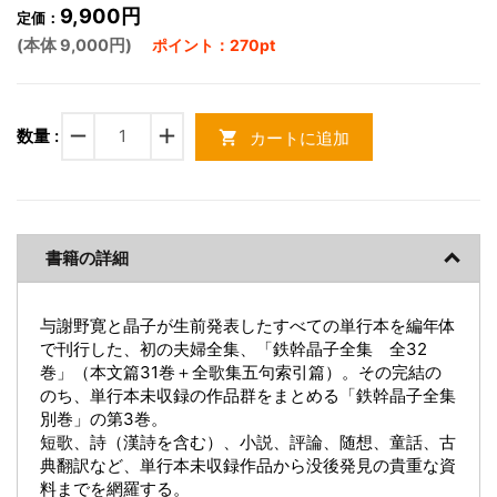
9,900円
定価：
(本体 9,000円)
ポイント：270pt
remove
add
数量 :
カートに追加
shopping_cart
書籍の詳細
与謝野寛と晶子が生前発表したすべての単行本を編年体
で刊行した、初の夫婦全集、「鉄幹晶子全集 全32
巻」（本文篇31巻＋全歌集五句索引篇）。その完結の
のち、単行本未収録の作品群をまとめる「鉄幹晶子全集
別巻」の第3巻。
短歌、詩（漢詩を含む）、小説、評論、随想、童話、古
典翻訳など、単行本未収録作品から没後発見の貴重な資
料までを網羅する。