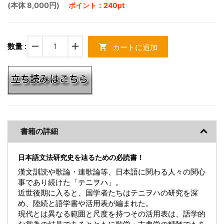
(本体 8,000円)
ポイント：240pt
remove
add
数量 :
カートに追加
shopping_cart
書籍の詳細
日本語文法研究史を辿るための必読書！
漢文訓読や歌論・連歌論等、日本語に関わる人々の関心
事であり続けた「テニヲハ」。
近世後期に入ると、国学者たちはテニヲハの研究を深
め、陸続と語学書や活用表が編まれた。
現代とは異なる範囲と尺度を持つその活用表は、語学的