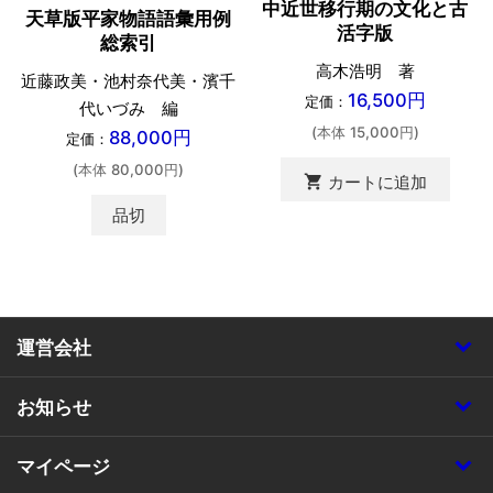
中近世移行期の文化と古
天草版平家物語語彙用例
活字版
総索引
高木浩明 著
近藤政美・池村奈代美・濱千
16,500円
定価：
代いづみ 編
(本体 15,000円)
88,000円
定価：
(本体 80,000円)
shopping_cart
カートに追加
品切
運営会社
お知らせ
マイページ