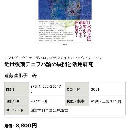
キンセイコウキテニヲハロンノテンカイトカツヨウケンキュウ
近世後期テニヲハ論の展開と活用研究
遠藤佳那子 著
978-4-585-28047-
ISBN
Cコード
3081
7
刊行年月
2020年1月
判型・製本
A5判・上製 344 頁
キーワード
国語学,日本語,江戸,近世
8,800円
定価：