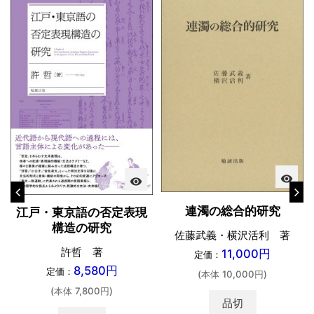
visibility
visibility
連濁の総合的研究
江戸・東京語の否定表現
構造の研究
佐藤武義・横沢活利 著
許哲 著
11,000円
定価：
8,580円
定価：
(本体 10,000円)
(本体 7,800円)
品切