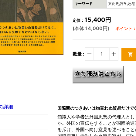
キーワード
文化史,哲学,思想
15,400円
定価：
(本体 14,000円)
ポイント：4
remove
add
数量 :
shopping_cart
の詳細
国際間のつきあいは物言わぬ貿易だけで
知識人や学者は外国思想の代理人とし
か。外国の宣伝をすることが国際的連
を斥け、外国へ向け意見を述べること
国際場裏に活動した比較史家が、失敗