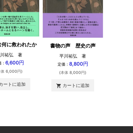
は何に救われたか
書物の声 歴史の声
東の自生
川祐弘 著
平川祐弘 著
平川
6,600円
価：
8,800円
定価：
定価：
本体 6,000円)
(本体 8,000円)
(本体 
カートに追加
カートに追加
shopping_cart
カ
shopping_cart