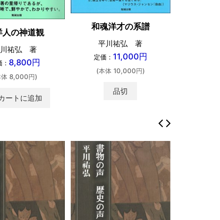
和魂洋才の系譜
洋人の神道観
平川祐弘 著
川祐弘 著
11,000円
定価：
8,800円
価：
(本体 10,000円)
本体 8,000円)
品切
カートに追加