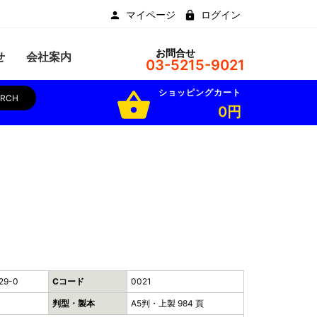
マイページ
ログイン
お問合せ
せ
会社案内
03-5215-9021
ショッピングカート
shopping_basket
ARCH
0円
29-0
Cコード
0021
判型・製本
A5判・上製 984 頁