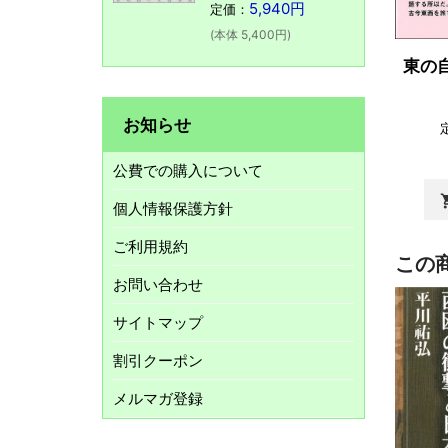
5,940円
定価：
(本体 5,400円)
東の
お知らせ
公費での購入について
shopp
個人情報保護方針
ご利用規約
この
お問い合わせ
サイトマップ
割引クーポン
メルマガ登録