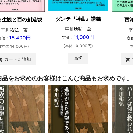
ダンテ『神曲』講義
自生観と西の創造観
西
平川祐弘 著
平川祐弘 著
平
11,000円
15,400円
定価：
定価：
定
(本体 10,000円)
(本体 14,000円)
(
品切
カートに追加
ing_cart
shopping_cart
商品をお求めのお客様はこんな商品もお求めです。