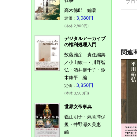
仕事
プロ
高木徳郎 編著
3,080円
定価：
(本体 2,800円)
デジタルアーカイブ
の権利処理入門
関連
数藤雅彦 責任編集
／小山紘一・川野智
弘・酒井麻千子・鈴
木康平 編
3,850円
定価：
(本体 3,500円)
世界女帝事典
義江明子・氣賀澤保
規・井野瀬久美惠
編