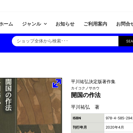
ホーム
ジャンル
お知らせ
ご利用案内
お問合
SE
平川祐弘決定版著作集
カイコクノサホウ
開国の作法
平川祐弘 著
ISBN
978-4-585-294
刊行年月
2020年4月