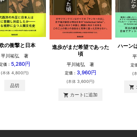
欧の衝撃と日本
ハーン
進歩がまだ希望であった
頃
平川祐弘 著
平
5,280円
平川祐弘 著
定価：
定
3,960円
定価：
(本体 4,800円)
(
(本体 3,600円)
品切
shopping_cart
カートに追加
shopping_cart