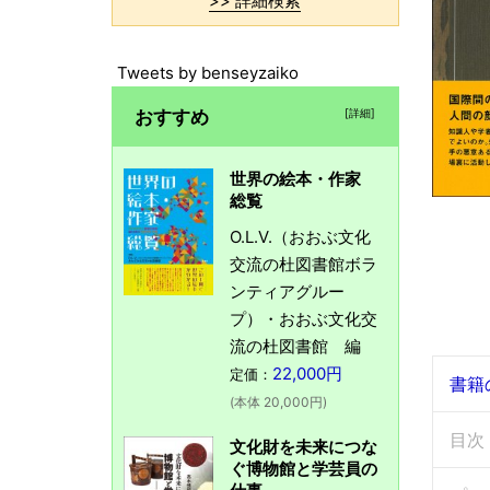
>> 詳細検索
Tweets by benseyzaiko
おすすめ
[詳細]
世界の絵本・作家
総覧
O.L.V.（おおぶ文化
交流の杜図書館ボラ
ンティアグルー
プ）・おおぶ文化交
流の杜図書館 編
22,000円
定価：
書籍
(本体 20,000円)
目次
文化財を未来につな
ぐ博物館と学芸員の