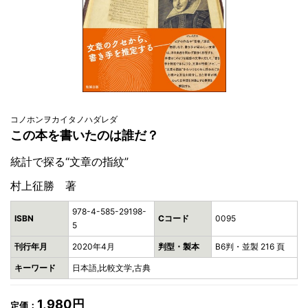
コノホンヲカイタノハダレダ
この本を書いたのは誰だ？
統計で探る“文章の指紋”
村上征勝 著
978-4-585-29198-
ISBN
Cコード
0095
5
刊行年月
2020年4月
判型・製本
B6判・並製 216 頁
キーワード
日本語,比較文学,古典
1,980円
定価：