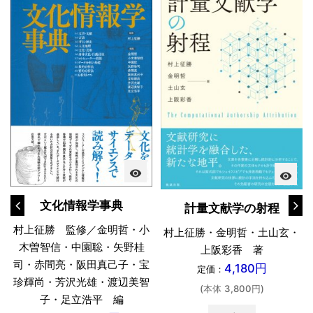
visibility
visibility
文化情報学事典
計量文献学の射程
村上征勝 監修／金明哲・小
村上征勝・金明哲・土山玄・
木曽智信・中園聡・矢野桂
上阪彩香 著
司・赤間亮・阪田真己子・宝
4,180円
定価：
珍輝尚・芳沢光雄・渡辺美智
(本体 3,800円)
子・足立浩平 編