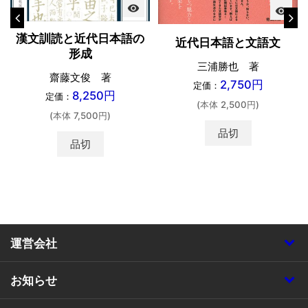
visibility
visibility
漢文訓読と近代日本語の
近代日本語と文語文
形成
三浦勝也 著
齋藤文俊 著
2,750円
定価：
8,250円
定価：
(本体 2,500円)
(本体 7,500円)
品切
品切
運営会社
お知らせ