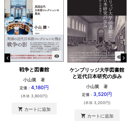
visibility
visibility
戦争と図書館
ケンブリッジ大学図書館
と近代日本研究の歩み
小山騰 著
小山騰 著
4,180円
定価：
3,520円
定価：
(本体 3,800円)
(本体 3,200円)
shopping_cart
カートに追加
shopping_cart
カートに追加