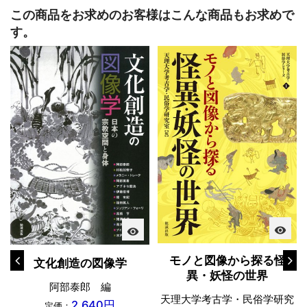
この商品をお求めのお客様はこんな商品もお求めで
す。
visibility
visibility
モノと図像から探る怪
文化創造の図像学
異・妖怪の世界
阿部泰郎 編
天理大学考古学・民俗学研究
2,640円
定価：