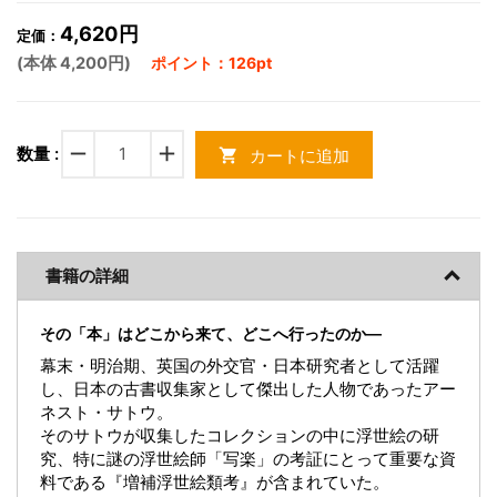
4,620円
定価：
(本体 4,200円)
ポイント：126pt
remove
add
数量 :
カートに追加
shopping_cart
書籍の詳細
その「本」はどこから来て、どこへ行ったのか―
幕末・明治期、英国の外交官・日本研究者として活躍
し、日本の古書収集家として傑出した人物であったアー
ネスト・サトウ。
そのサトウが収集したコレクションの中に浮世絵の研
究、特に謎の浮世絵師「写楽」の考証にとって重要な資
料である『増補浮世絵類考』が含まれていた。