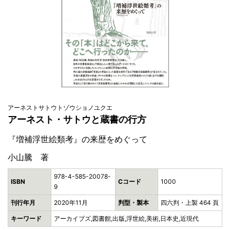
アーネストサトウトゾウショノユクエ
アーネスト・サトウと蔵書の行方
『増補浮世絵類考』の来歴をめぐって
小山騰 著
978-4-585-20078-
ISBN
Cコード
1000
9
刊行年月
2020年11月
判型・製本
四六判・上製 464 頁
キーワード
アーカイブズ,図書館,出版,浮世絵,美術,日本史,近現代