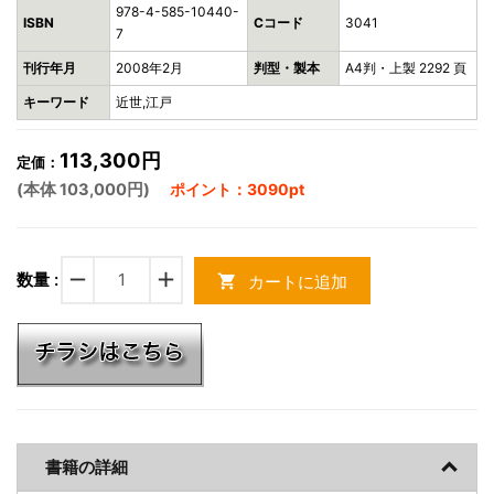
978-4-585-10440-
ISBN
Cコード
3041
7
刊行年月
2008年2月
判型・製本
A4判・上製 2292 頁
キーワード
近世,江戸
113,300円
定価：
(本体 103,000円)
ポイント：3090pt
remove
add
数量 :
カートに追加
shopping_cart
書籍の詳細