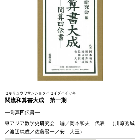
セキリュウワサンショタイセイダイイッキ
関流和算書大成 第一期
―関算四伝書―
東アジア数学史研究会 編／岡本和夫 代表 （川原秀城
／渡辺純成／佐藤賢一／安 大玉）