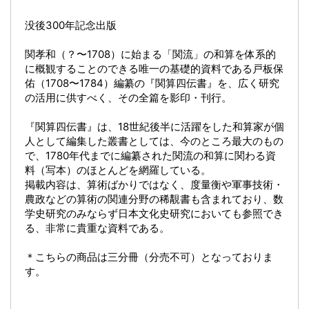
没後300年記念出版
関孝和（？〜1708）に始まる「関流」の和算を体系的
に概観することのできる唯一の基礎的資料である戸板保
佑（1708〜1784）編纂の『関算四伝書』を、広く研究
の活用に供すべく、その全篇を影印・刊行。
『関算四伝書』は、18世紀後半に活躍をした和算家が個
人として編集した叢書としては、今のところ最大のもの
で、1780年代までに編纂された関流の和算に関わる資
料（写本）のほとんどを網羅している。
掲載内容は、算術ばかりではなく、度量衡や軍事技術・
農政などの算術の関連分野の稀覯書も含まれており、数
学史研究のみならず日本文化史研究においても参照でき
る、非常に貴重な資料である。
＊こちらの商品は三分冊（分売不可）となっておりま
す。