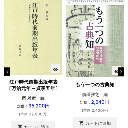
visibility
visibility
江戸時代前期出版年表
もう一つの古典知
〔万治元年～貞享五年〕
前田雅之 編
岡 雅彦 編
2,640円
定価：
35,200円
定価：
(本体 2,400円)
(本体 32,000円)
shopping_cart
カートに追加
shopping_cart
カートに追加