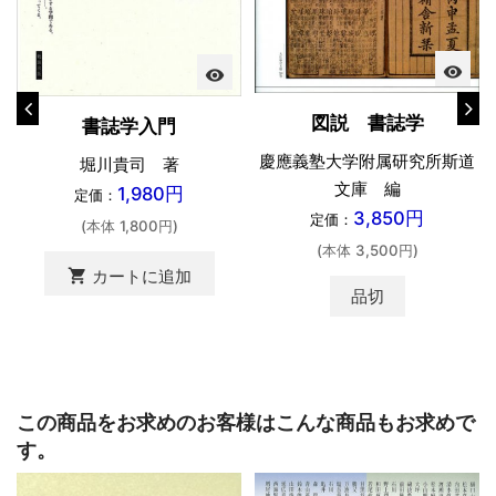
visibility
visibility
図説 書誌学
書誌学入門
慶應義塾大学附属研究所斯道
堀川貴司 著
文庫 編
1,980円
定価：
3,850円
定価：
(本体 1,800円)
(本体 3,500円)
shopping_cart
カートに追加
品切
この商品をお求めのお客様はこんな商品もお求めで
す。