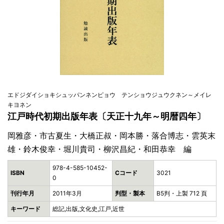
エドジダイショキシュッパンネンピョウ テンショウジュウクネン～メイレ
キヨネン
江戸時代初期出版年表〔天正十九年～明暦四年〕
岡雅彦・市古夏生・大橋正叔・岡本勝・落合博志・雲英末
雄・鈴木俊幸・堀川貴司・柳沢昌紀・和田恭幸 編
978-4-585-10452-
ISBN
Cコード
3021
0
刊行年月
2011年3月
判型・製本
B5判・上製 712 頁
キーワード
総記,出版,文化史,江戸,近世