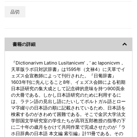
品切
書籍の詳細
『Dictionarivm Latino Lusitanicvm’，’ ac Iaponicvm，
天草版ラポ日対訳辞書』は1595年（文禄4）に天草でイ
ェズス会宣教師によって刊行された。『日葡辞書』
1603年刊に先んじること8年、イェズス会師による初期
日本語研究の集大成として記念碑的意味を持つ900頁余
の大冊である。しかし日本語研究のために利用するに
は、ラテン語の見出し語にたいしてポルトガル語とロー
マ字綴りの日本語の順に記載されているため、日本語を
検索するのがきわめて困難である。そこで金沢大学法文
学部国文学研究室の学生たちが高羽五郎教授の指導の下
に二十年の歳月をかけて共同作業で完成させたのが『ラ
ホ日辞典の日本語 本文編 索引編』計11冊である。その