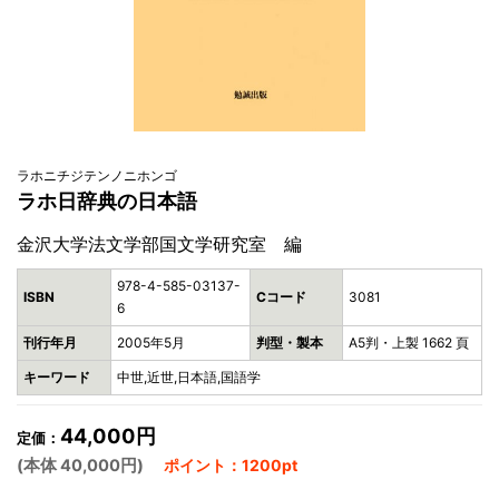
ラホニチジテンノニホンゴ
ラホ日辞典の日本語
金沢大学法文学部国文学研究室 編
978-4-585-03137-
ISBN
Cコード
3081
6
刊行年月
2005年5月
判型・製本
A5判・上製 1662 頁
キーワード
中世,近世,日本語,国語学
44,000円
定価：
(本体 40,000円)
ポイント：1200pt