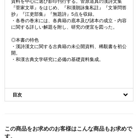
資料を中心に選び影印刊行する。菅原道真の漢詩文集
『菅家文草』をはじめ、『和漢朗詠集私註』『文筆問答
抄』『江吏部集』『無題詩』5点を収録。
・各巻の巻末には、各典籍の底本及び諸本の成立・内容
に関する詳しい解題を附し、研究の便宜を図った。
◎本書の特色
・漢詩漢文に関する古典籍の未公開資料、稀覯書を初公
開。
・和漢古典文学研究に必備の基礎資料集成。
目次
この商品をお求めのお客様はこんな商品もお求めで
す。