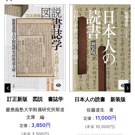
visibility
visibility
訂正新版 図説 書誌学
日本人の読書 新装版
慶應義塾大学附属研究所斯道
佐藤道生 著
文庫 編
11,000円
定価：
3,850円
定価：
(本体 10,000円)
(本体 3,500円)