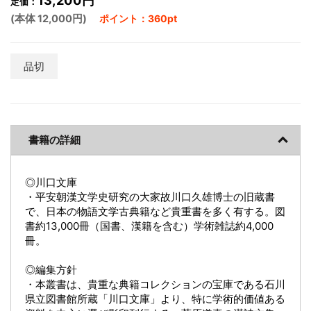
13,200円
定価：
(本体 12,000円)
ポイント：360pt
品切
書籍の詳細
◎川口文庫
・平安朝漢文学史研究の大家故川口久雄博士の旧蔵書
で、日本の物語文学古典籍など貴重書を多く有する。図
書約13,000冊（国書、漢籍を含む）学術雑誌約4,000
冊。
◎編集方針
・本叢書は、貴重な典籍コレクションの宝庫である石川
県立図書館所蔵「川口文庫」より、特に学術的価値ある