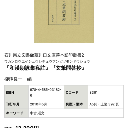
石川県立図書館蔵川口文庫善本影印叢書2
ワカンロウエイシュウシチュウブンピツモンドウショウ
『和漢朗詠集私註』『文筆問答抄』
柳澤良一 編
978-4-585-03182-
ISBN
Cコード
3391
6
刊行年月
2010年5月
判型・製本
A5判・上製 392 頁
キーワード
中古,漢文