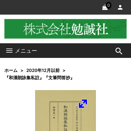
0
search
メニュー
ホーム
2020年12月以前
『和漢朗詠集私註』『文筆問答抄』