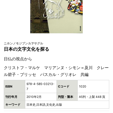
ニホンノモジブンカヲサグル
日本の文字文化を探る
日仏の視点から
クリストフ・マルケ マリアンヌ・シモン＝及川 クレー
ル碧子・ブリッセ パスカル・グリオレ 共編
978-4-585-03213-
ISBN
Cコード
1020
7
刊行年月
2010年2月
判型・製本
A5判・上製 448 頁
キーワード
日本史,日本語,文化史,出版