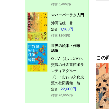
(本体 5,400円)
マハーバーラタ入門
沖田瑞穂 著
1,980円
定価：
(本体 1,800円)
世界の絵本・作家
総覧
この
O.L.V.（おおぶ文化
交流の杜図書館ボラ
ンティアグルー
プ）・おおぶ文化交
流の杜図書館 編
22,000円
定価：
(本体 20,000円)