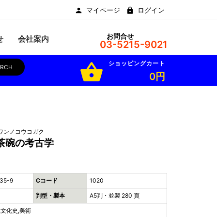
マイページ
ログイン
お問合せ
せ
会社案内
03-5215-9021
ショッピングカート
shopping_basket
ARCH
0円
ワンノコウコガク
茶碗の考古学
35-9
Cコード
1020
判型・製本
A5判・並製 280 頁
,文化史,美術