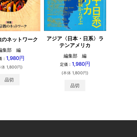
アジア〈日本・日系〉ラ
オアシス
教のネットワーク
テンアメリカ
編集部 編
編集部 編
中尾
1,980円
価：
1,980円
定価：
定価：
本体 1,800円)
(本体 1,800円)
(本体 
品切
品切