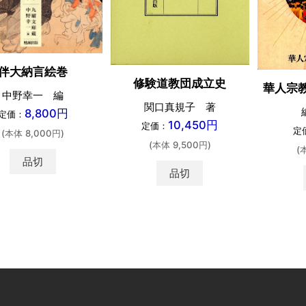
伴大納言絵巻
修験道教団成立史
華人宗
中野幸一 編
関口真規子 著
8,800円
定価：
10,450円
定価：
定
(本体 8,000円)
(本体 9,500円)
(
品切
品切