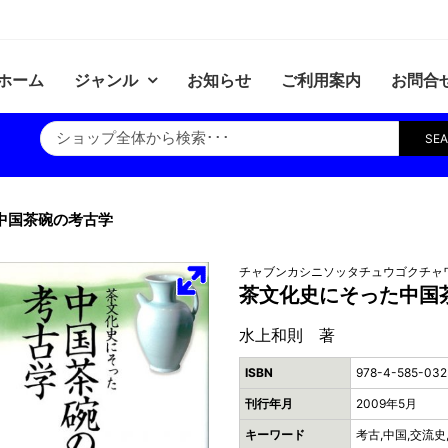
ホーム
ジャンル
お知らせ
ご利用案内
お問合
SE
中国茶碗の考古学
チャブンカシニソッタチュウゴクチャ
茶文化史にそった中国
水上和則 著
ISBN
978-4-585-032
刊行年月
2009年5月
キーワード
考古,中国,交流史