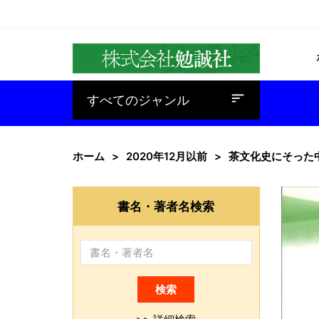
baseline_sort
すべてのジャンル
ホーム
2020年12月以前
茶文化史にそった
書名・著者名検索