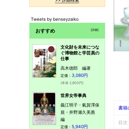
>> 詳細検索
Tweets by benseyzaiko
おすすめ
[詳細]
文化財を未来につな
ぐ博物館と学芸員の
仕事
高木徳郎 編著
3,080円
定価：
(本体 2,800円)
世界女帝事典
義江明子・氣賀澤保
書籍
規・井野瀬久美惠
編
目次
5,940円
定価：