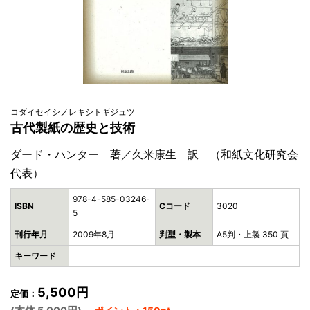
コダイセイシノレキシトギジュツ
古代製紙の歴史と技術
ダード・ハンター 著／久米康生 訳 （和紙文化研究会
代表）
978-4-585-03246-
ISBN
Cコード
3020
5
刊行年月
2009年8月
判型・製本
A5判・上製 350 頁
キーワード
5,500円
定価：