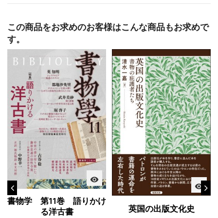
この商品をお求めのお客様はこんな商品もお求めで
す。
visibility
visibility
書物学 第11巻 語りかけ
英国の出版文化史
る洋古書