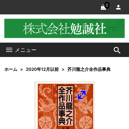
0
search
メニュー
ホーム
2020年12月以前
芥川龍之介全作品事典