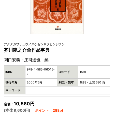
アクタガワリュウノスケゼンサクヒンジテン
芥川龍之介全作品事典
関口安義・庄司達也 編
978-4-585-06015-
ISBN
Cコード
1591
4
刊行年月
2000年6月
判型・製本
菊判・上製 680 頁
キーワード
10,560円
定価：
(本体 9,600円)
ポイント：288pt