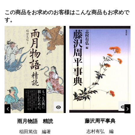
この商品をお求めのお客様はこんな商品もお求めで
す。
visibility
visibility
藤沢周平事典
雨月物語 精読
志村有弘 編
稲田篤信 編著