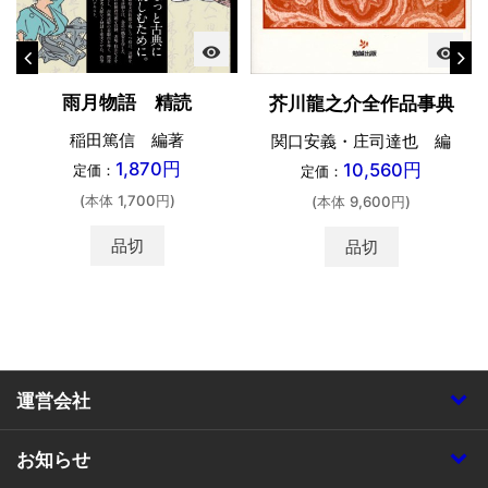
visibility
visibility
雨月物語 精読
芥川龍之介全作品事典
稲田篤信 編著
関口安義・庄司達也 編
1,870円
10,560円
定価：
定価：
(本体 1,700円)
(本体 9,600円)
品切
品切
運営会社
お知らせ