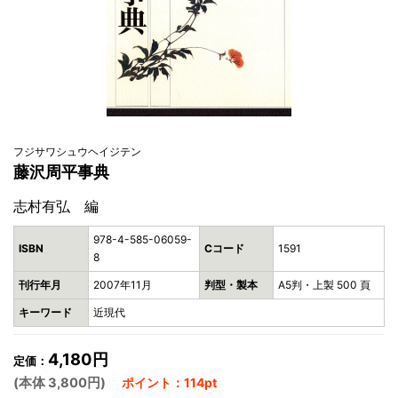
フジサワシュウヘイジテン
藤沢周平事典
志村有弘 編
978-4-585-06059-
ISBN
Cコード
1591
8
刊行年月
2007年11月
判型・製本
A5判・上製 500 頁
キーワード
近現代
4,180円
定価：
(本体 3,800円)
ポイント：114pt