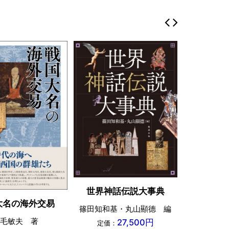
世界神話伝説大事典
大名の海外交易
斎王研
篠田知和基・丸山顯德 編
毛敏夫 著
所
27,500円
定価：