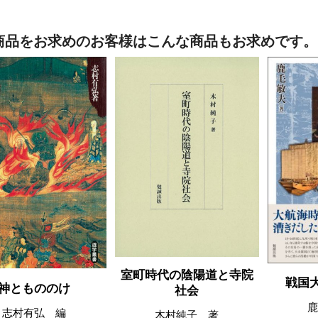
商品をお求めのお客様はこんな商品もお求めです。
室町時代の陰陽道と寺院
戦国
神ともののけ
社会
鹿
志村有弘 編
木村純子 著