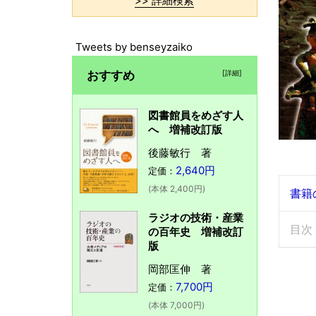
>> 詳細検索
Tweets by benseyzaiko
おすすめ
[詳細]
図書館員をめざす人
へ 増補改訂版
後藤敏行 著
2,640円
定価：
(本体 2,400円)
書籍
ラジオの技術・産業
目次
の百年史 増補改訂
版
岡部匡伸 著
7,700円
定価：
(本体 7,000円)