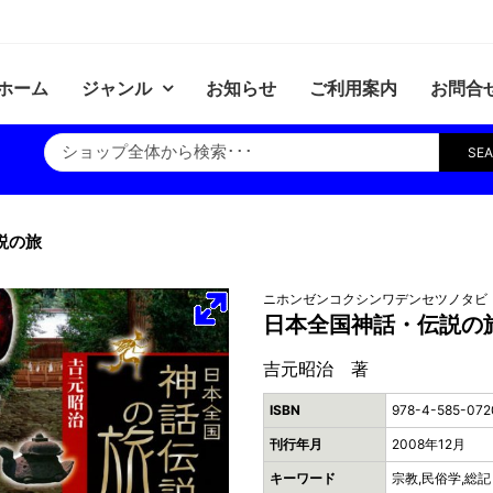
ホーム
ジャンル
お知らせ
ご利用案内
お問合
SE
説の旅
ニホンゼンコクシンワデンセツノタビ
日本全国神話・伝説の
吉元昭治 著
ISBN
978-4-585-072
刊行年月
2008年12月
キーワード
宗教,民俗学,総記