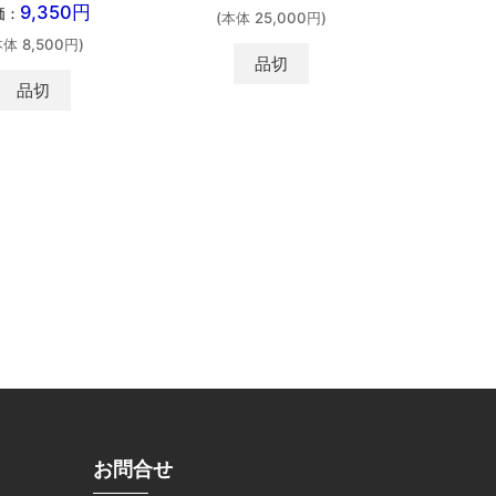
9,350円
価：
定価：
(本体 25,000円)
本体 8,500円)
(本体 
品切
品切
お問合せ