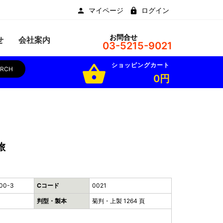
マイページ
ログイン
お問合せ
せ
会社案内
03-5215-9021
ショッピングカート
shopping_basket
ARCH
0円
旅
00-3
Cコード
0021
判型・製本
菊判・上製 1264 頁