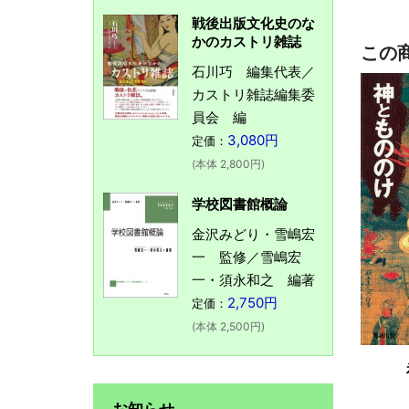
戦後出版文化史のな
かのカストリ雑誌
この
石川巧 編集代表／
カストリ雑誌編集委
員会 編
3,080円
定価：
(本体 2,800円)
学校図書館概論
金沢みどり・雪嶋宏
一 監修／雪嶋宏
一・須永和之 編著
2,750円
定価：
(本体 2,500円)
お知らせ