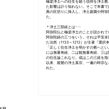
極楽浄土への往生を願う信仰を浄土教
た影響は計り知れない。そこで本書で
典の区切りに挿入し、浄土庭園や阿弥
た。
＊浄土三部経とは･･･
阿弥陀仏と極楽浄土のことが説かれて
阿弥陀経の三つをいう。それは平安末
た法然（1133～1212）が主著『
「正しく往生浄土を明かすの教へとい
には無量寿経、二は観無量寿経、三は
の往生論これなり。或はこの三経を指
以来、親鸞の浄土真宗、一遍の時宗な
れた。