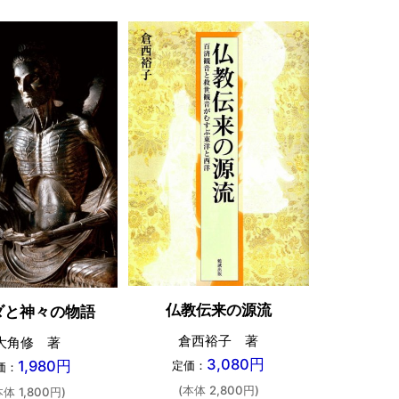
仏教伝来の源流
ダと神々の物語
倉西裕子 著
大角修 著
3,080円
1,980円
定価：
価：
(本体 2,800円)
本体 1,800円)