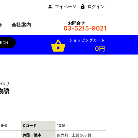
マイページ
ログイン
お問合せ
せ
会社案内
03-5215-9021
ショッピングカート
shopping_basket
ARCH
0円
ガタリ
物語
16-0
Cコード
1015
判型・製本
四六判・上製 288 頁