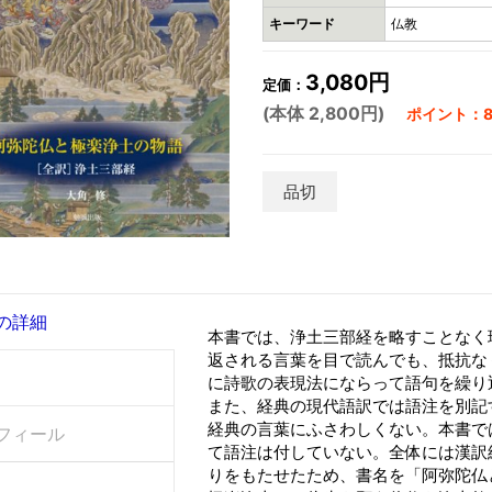
キーワード
仏教
3,080円
定価：
(本体 2,800円)
ポイント：8
品切
の詳細
本書では、浄土三部経を略すことなく
返される言葉を目で読んでも、抵抗な
に詩歌の表現法にならって語句を繰り
また、経典の現代語訳では語注を別記
経典の言葉にふさわしくない。本書で
フィール
て語注は付していない。全体には漢訳
りをもたせたため、書名を「阿弥陀仏