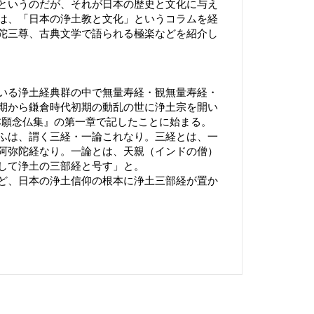
というのだが、それが日本の歴史と文化に与え
は、「日本の浄土教と文化」というコラムを経
陀三尊、古典文学で語られる極楽などを紹介し
いる浄土経典群の中で無量寿経・観無量寿経・
期から鎌倉時代初期の動乱の世に浄土宗を開い
選択本願念仏集』の第一章で記したことに始まる。
ふは、謂く三経・一論これなり。三経とは、一
阿弥陀経なり。一論とは、天親（インドの僧）
して浄土の三部経と号す」と。
ど、日本の浄土信仰の根本に浄土三部経が置か