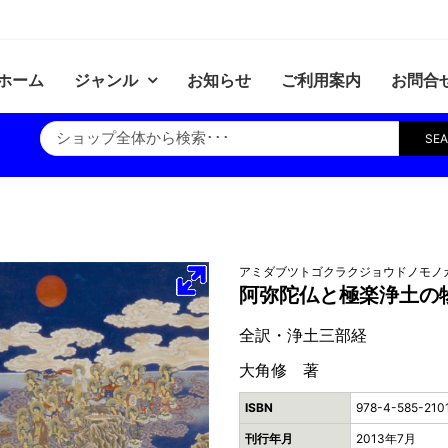
ホーム
ジャンル
お知らせ
ご利用案内
お問合
SE
アミダブツトゴクラクジョウドノモノ
阿弥陀仏と極楽浄土の
全訳・浄土三部経
大角修 著
ISBN
978-4-585-210
刊行年月
2013年7月