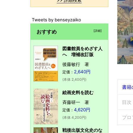
>> 詳細検索
Tweets by benseyzaiko
おすすめ
[詳細]
図書館員をめざす人
へ 増補改訂版
後藤敏行 著
2,640円
定価：
(本体 2,400円)
書籍
絵画史料を読む
目次
斉藤研一 著
4,620円
定価：
プロ
(本体 4,200円)
戦後出版文化史のな