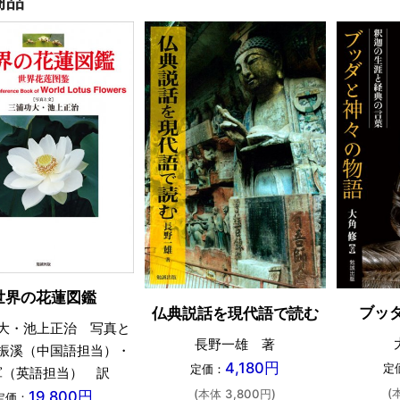
商品
世界の花蓮図鑑
ブッ
仏典説話を現代語で読む
大・池上正治 写真と
長野一雄 著
振溪（中国語担当）・
4,180円
定
定価：
軍（英語担当） 訳
(
(本体 3,800円)
19,800円
定価：