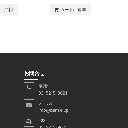
品切
カートに追加
shopping_cart
お問合せ
電話:
03-5215-9021
メール:
info@bensei.jp
Fax:
03-5215-9025