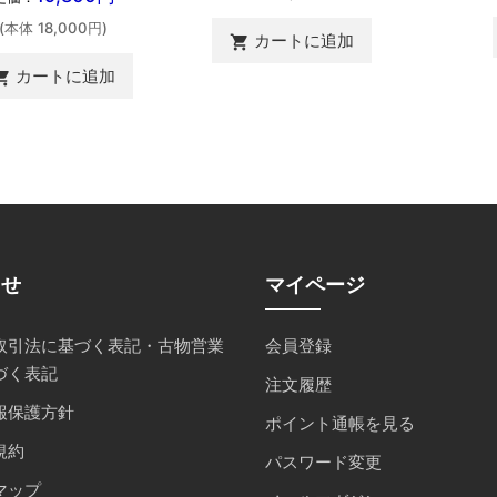
(本体 18,000円)
カートに追加
shopping_cart
カートに追加
ing_cart
らせ
マイページ
取引法に基づく表記・古物営業
会員登録
づく表記
注文履歴
報保護方針
ポイント通帳を見る
規約
パスワード変更
マップ