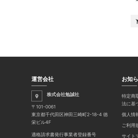
shopp
運営会社
お知
株式会社勉誠社
特定商
place
法に基
〒101-0061
東京都千代田区神田三崎町2-18-4 徳
個人情
栄ビル4F
ご利用
適格請求書発行事業者登録番号
サイト