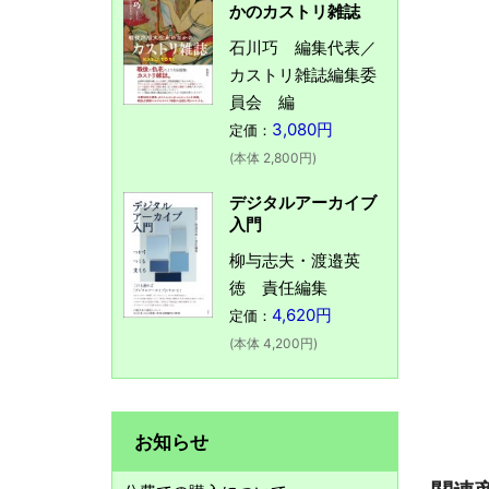
かのカストリ雑誌
石川巧 編集代表／
カストリ雑誌編集委
員会 編
3,080円
定価：
(本体 2,800円)
デジタルアーカイブ
入門
柳与志夫・渡邉英
徳 責任編集
4,620円
定価：
(本体 4,200円)
お知らせ