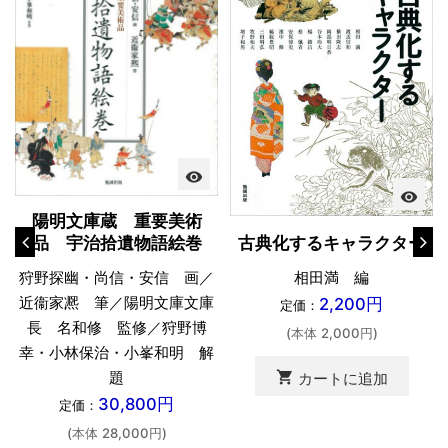
visibility
visibility
陽明文庫蔵 重要美術
古典化するキャラクター
品 宇治拾遺物語絵巻
相田満 編
狩野探幽・尚信・安信 画／
近衞家凞 筆／陽明文庫文庫
2,200円
定価：
長 名和修 監修／狩野博
(本体 2,000円)
幸・小林保治・小峯和明 解
題
shopping_cart
カートに追加
30,800円
定価：
(本体 28,000円)