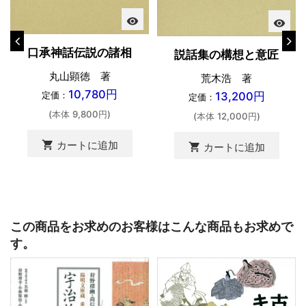
visibility
visibility
口承神話伝説の諸相
説話集の構想と意匠
丸山顕徳 著
荒木浩 著
10,780円
13,200円
定価：
定価：
(本体 9,800円)
(本体 12,000円)
shopping_cart
カートに追加
shopping_cart
カートに追加
この商品をお求めのお客様はこんな商品もお求めで
す。