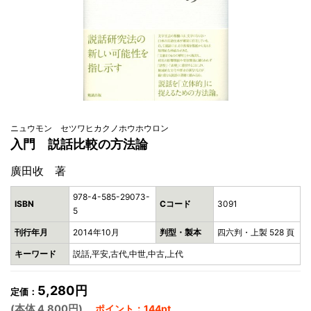
ニュウモン セツワヒカクノホウホウロン
入門 説話比較の方法論
廣田收 著
978-4-585-29073-
ISBN
Cコード
3091
5
刊行年月
2014年10月
判型・製本
四六判・上製 528 頁
キーワード
説話,平安,古代,中世,中古,上代
5,280円
定価：
(本体 4,800円)
ポイント：144pt