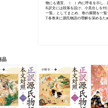
物にも適宜、（ ）内に呼名を示し、
6.訳文には段落を設け、小見出しを
一覧」としてまとめ、巻の展開を一覧
7.各巻末に源氏物語の理解を深める
商品