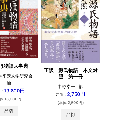
ほ物語大事典
正訳 源
正訳 源氏物語 本文対
学平安文学研究会
照
照 第一冊
編
中野
中野幸一 訳
19,800円
価：
2,750円
定価：
定価：
体 18,000円)
(本体 
(本体 2,500円)
品切
品切