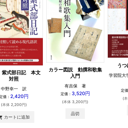
うつ
カラー図説 勅撰和歌集
 紫式部日記 本文
学習院大
入門
対照
有吉保 著
中野幸一 訳
定
3,520円
定価：
2,420円
定価：
(本
(本体 3,200円)
(本体 2,200円)
品切
カートに追加
ing_cart