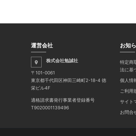
運営会社
お知
株式会社勉誠社
特定商
place
法に基
〒101-0061
東京都千代田区神田三崎町2-18-4 徳
個人情
栄ビル4F
ご利用
適格請求書発行事業者登録番号
サイト
T9020001139496
お問合