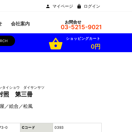
マイページ
ログイン
お問合せ
せ
会社案内
03-5215-9021
ショッピングカート
shopping_basket
ARCH
0円
ンタイショウ ダイサンサツ
対照 第三冊
屋／絵合／松風
73-0
Cコード
0393