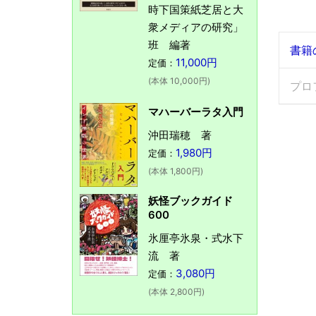
時下国策紙芝居と大
衆メディアの研究」
班 編著
書籍
11,000円
定価：
(本体 10,000円)
プロ
マハーバーラタ入門
沖田瑞穂 著
1,980円
定価：
(本体 1,800円)
妖怪ブックガイド
600
氷厘亭氷泉・式水下
流 著
3,080円
定価：
(本体 2,800円)