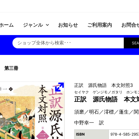
ホーム
ジャンル
お知らせ
ご利用案内
お問合
SE
 第三冊
正訳 源氏物語 本文対照3
セイヤク ゲンジモノガタリ ホンモ
正訳 源氏物語 本文
須磨／明石／澪標／蓬生／関
中野幸一 訳
ISBN
978-4-585-295