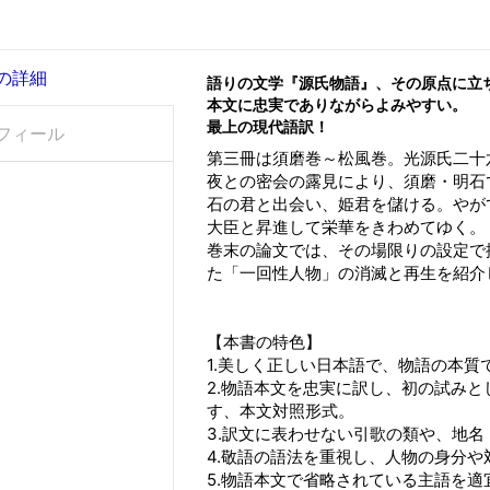
の詳細
語りの文学『源氏物語』、その原点に立
本文に忠実でありながらよみやすい。
最上の現代語訳！
フィール
第三冊は須磨巻～松風巻。光源氏二十
夜との密会の露見により、須磨・明石
石の君と出会い、姫君を儲ける。やが
大臣と昇進して栄華をきわめてゆく。
巻末の論文では、その場限りの設定で
た「一回性人物」の消滅と再生を紹介
【本書の特色】
1.美しく正しい日本語で、物語の本
2.物語本文を忠実に訳し、初の試み
す、本文対照形式。
3.訳文に表わせない引歌の類や、地
4.敬語の語法を重視し、人物の身分
5.物語本文で省略されている主語を