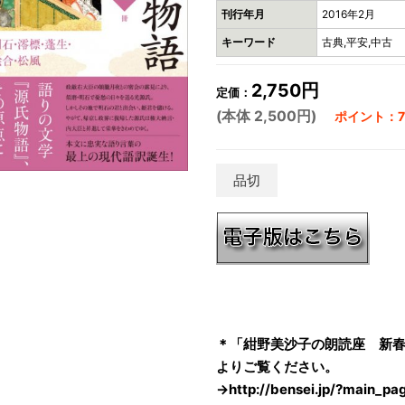
刊行年月
2016年2月
キーワード
古典,平安,中古
2,750円
定価：
(本体 2,500円)
ポイント：7
品切
＊「紺野美沙子の朗読座 新春
よりご覧ください。
→
http://bensei.jp/?main_p