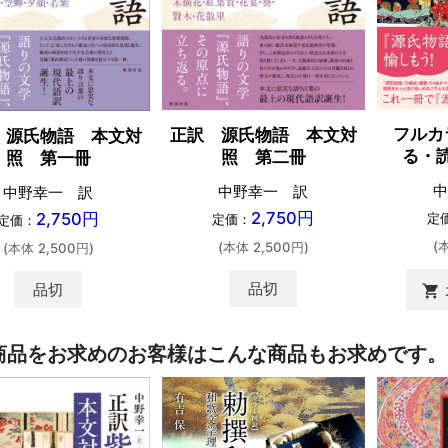
フルカ
正訳 源氏物語 本文対
 源氏物語 本文対
る・
照 第二冊
照 第一冊
中
中野幸一 訳
中野幸一 訳
2,750円
2,750円
定
定価：
定価：
(
(本体 2,500円)
(本体 2,500円)
品切
品切
shopping_cart
商品をお求めのお客様はこんな商品もお求めです。