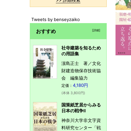
>> 詳細検索
Tweets by benseyzaiko
おすすめ
[詳細]
社寺建築を知るため
の用語集
濵島正士 著／文化
財建造物保存技術協
会 編集協力
4,180円
定価：
(本体 3,800円)
国策紙芝居からみる
日本の戦争Ⅱ
神奈川大学非文字資
料研究センター「戦