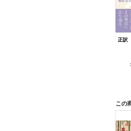
正訳
この