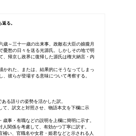
ち返る。
六歳～三十一歳の出来事。政敵右大臣の娘朧月
で憂愁の日々を送る光源氏。しかしその地で明
て、帰京し政界に復帰した源氏は権大納言・内
描かれた、または、結果的にそうなってしまっ
し、彼らが登場する意味について考察する。
質である語りの姿勢を活かした訳。
として、訳文と対照させ、物語本文を下欄に示
名・歳事・有職などの説明を上欄に簡明に示す。
や対人関係を考慮して、有効かつ丁寧に訳す。
適宜補い、官職名や女君・姫君などと示される人