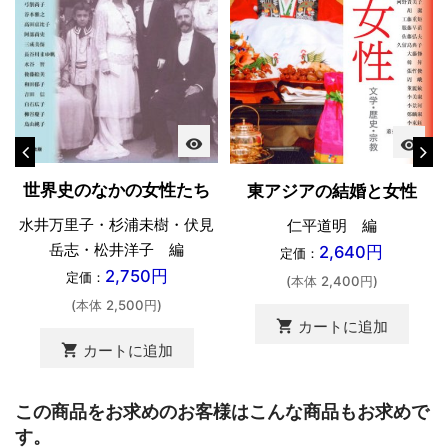
visibility
visibility
世界史のなかの女性たち
東アジアの結婚と女性
水井万里子・杉浦未樹・伏見
仁平道明 編
岳志・松井洋子 編
2,640円
定価：
2,750円
定価：
(本体 2,400円)
(本体 2,500円)
shopping_cart
カートに追加
shopping_cart
カートに追加
この商品をお求めのお客様はこんな商品もお求めで
す。