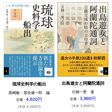
visibility
visibility
出島遊女と阿蘭陀通詞
琉球史料学の船出
片桐一男 著
黒嶋敏・屋良健一郎 編
3,960円
定価：
4,620円
定価：
(本体 3,600円)
(本体 4,200円)