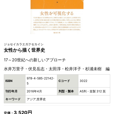
ジョセイカラエガクセカイシ
女性から描く世界史
17～20世紀への新しいアプローチ
水井万里子・伏見岳志・太田淳・松井洋子・杉浦未樹 編
978-4-585-22142-
ISBN
Cコード
3022
5
刊行年月
2016年4月
判型・製本
A5判・並製 312 頁
キーワード
アジア,世界史
3,520円
定価：