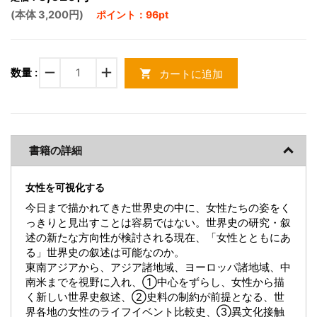
(本体 3,200円)
ポイント：96pt
remove
add
数量 :
カートに追加
shopping_cart
書籍の詳細
女性を可視化する
今日まで描かれてきた世界史の中に、女性たちの姿をく
っきりと見出すことは容易ではない。世界史の研究・叙
述の新たな方向性が検討される現在、「女性とともにあ
る」世界史の叙述は可能なのか。
東南アジアから、アジア諸地域、ヨーロッパ諸地域、中
南米までを視野に入れ、①中心をずらし、女性から描
く新しい世界史叙述、②史料の制約が前提となる、世
界各地の女性のライフイベント比較史、③異文化接触