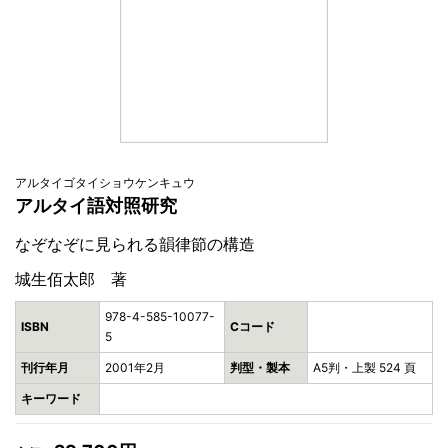
アルタイゴタイショウケンキュウ
アルタイ語対照研究
なぞなぞに見られる韻律節の構造
城生佰太郎 著
978-4-585-10077-
ISBN
Cコード
5
刊行年月
2001年2月
判型・製本
A5判・上製 524 頁
キーワード