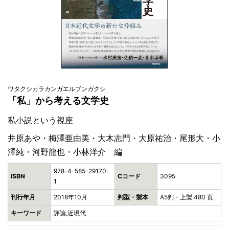
ワタクシカラカンガエルブンガクシ
「私」から考える文学史
私小説という視座
井原あや・梅澤亜由美・大木志門・大原祐治・尾形大・小
澤純・河野龍也・小林洋介 編
978-4-585-29170-
ISBN
Cコード
3095
1
刊行年月
2018年10月
判型・製本
A5判・上製 480 頁
キーワード
評論,近現代