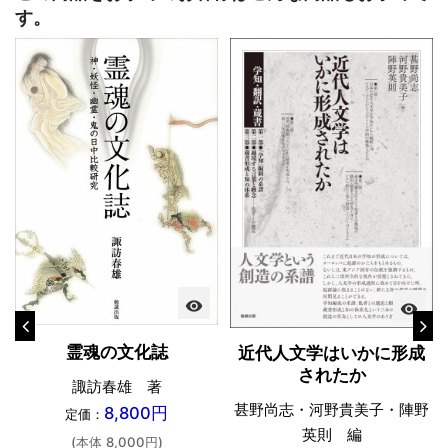
す。
visibility
visibility
霊魂の文化誌
近代人文学はいかに形成
されたか
諏訪春雄 著
甚野尚志・河野貴美子・陣野
8,800円
定価：
英則 編
(本体 8,000円)