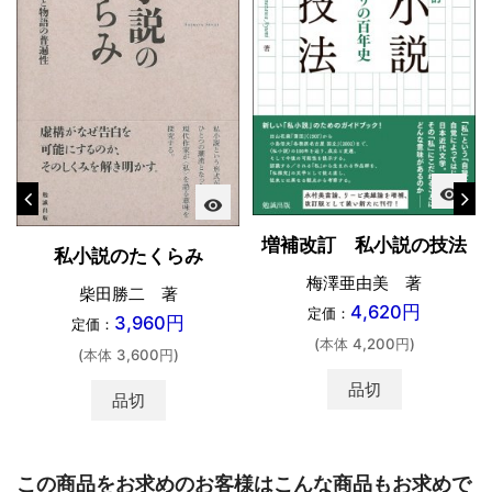
visibility
visibility
増補改訂 私小説の技法
私小説のたくらみ
梅澤亜由美 著
柴田勝二 著
4,620円
定価：
3,960円
定価：
(本体 4,200円)
(本体 3,600円)
品切
品切
この商品をお求めのお客様はこんな商品もお求めで